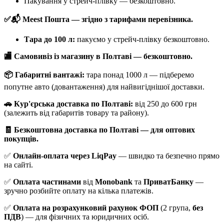
Пакування у стрейч-плівку — безкоштовно.
✅📬 Meest Пошта — згідно з тарифами перевізника.
Тара до 100 л:
пакуємо у стрейч-плівку безкоштовно.
🏬 Самовивіз із магазину в Полтаві — безкоштовно.
📦 Габаритні вантажі:
тара понад 1000 л — підберемо
попутне авто (довантаження) для найвигіднішої доставки.
🚗 Кур'єрська доставка по Полтаві:
від 250 до 600 грн
(залежить від габаритів товару та району).
🧾 Безкоштовна доставка по Полтаві — для оптових
покупців.
✅
Онлайн-оплата через LiqPay
— швидко та безпечно прямо
на сайті.
✅
Оплата частинами
від
Monobank
та
ПриватБанку
—
зручно розбийте оплату на кілька платежів.
✅
Оплата на розрахунковий рахунок ФОП
(2 група,
без
ПДВ
) — для фізичних та юридичних осіб.