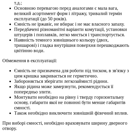
т.д.;
Основною перевагою перед аналогами є мала вага,
великий асортимент форм і літражу, тривалий термін
експлуатації (до 50 років).
Ємність не іржавіє, не вбирає і не має власного запаху.
Передбачені різноманітні варіанти комутації, установки
штуцерів і поплавків, легко миється і транспортується.
Наявність темного зовнішнього кольору (двох,
тришарові) і гладка внутрішня поверхня перешкоджають
цвітінню води.
Обмеження в експлуатації:
Ємність не призначена для роботи під тиском, в зв'язку з
цим кришка закривається не герметично.
Забороняється зберігати легкозаймисті рідини.
Якщо рідина може замерзнути, рекомендується її
попередньо злити.
Монтувати необхідно на рівну і тверду горизонтальну
основу, габарити якої не повинні бути менше габаритів
ємності.
Також необхідно виключити зовнішній фізичний вплив.
При виборі ємності, необхідно враховувати ширину дверного
отвору.