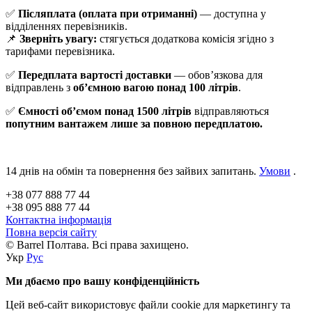
✅
Післяплата (оплата при отриманні)
— доступна у
відділеннях перевізників.
📌
Зверніть увагу:
стягується додаткова комісія згідно з
тарифами перевізника.
✅
Передплата вартості доставки
— обов’язкова для
відправлень з
об’ємною вагою понад 100 літрів
.
✅
Ємності об’ємом понад 1500 літрів
відправляються
попутним вантажем лише за повною передплатою.
14 днів на обмін та повернення без зайвих запитань.
Умови
.
+38 077 888 77 44
+38 095 888 77 44
Контактна інформація
Повна версія сайту
© Barrel Полтава. Всі права захищено.
Укр
Рус
Ми дбаємо про вашу конфіденційність
Цей веб-сайт використовує файли cookie для маркетингу та