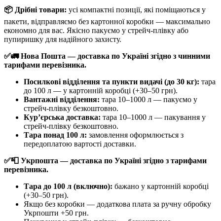
📦 Дрібні товари:
усі компактні позиції, які поміщаються у
пакети, відправляємо без картонної коробки — максимально
економно для вас. Якісно пакуємо у стрейч-плівку або
пупиришку для надійного захисту.
✅🚛 Нова Пошта — доставка по Україні згідно з чинними
тарифами перевізника.
Посилкові відділення та пункти видачі (до 30 кг):
тара
до 100 л — у картонній коробці (+30–50 грн).
Вантажні відділення:
тара 10–1000 л — пакуємо у
стрейч-плівку безкоштовно.
Кур’єрська доставка:
тара 10–1000 л — пакування у
стрейч-плівку безкоштовно.
Тара понад 100 л:
замовлення оформлюється з
передоплатою вартості доставки.
✅📮 Укрпошта — доставка по Україні згідно з тарифами
перевізника.
Тара до 100 л (включно):
бажано у картонній коробці
(+30–50 грн).
Якщо без коробки — додаткова плата за ручну обробку
Укрпошти +50 грн.