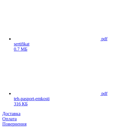
pdf
sertifikat
0.7 МБ
pdf
teh-pasport-emkosti
316 КБ
Доставка
Оплата
Повернення