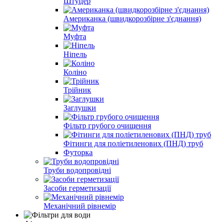
Штуцер
Американка (швидкорозбірне з'єднання)
Муфта
Ніпель
Коліно
Трійник
Заглушки
Фільтр грубого очищення
Фітинги для поліетиленових (ПНД) труб
Футорка
Труби водопровідні
Засоби герметизації
Механічний рівнемір