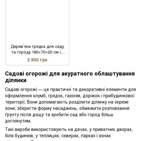
Дерев’яна грядка для саду
та городу 180×70×20 см із
сосни
2 800 грн
Садові огорожі для акуратного облаштування
ділянки
Садові огорожі — це практичні та декоративні елементи для
оформлення клумб, грядок, газонів, доріжок і прибудинкової
території. Вони допомагають розділити ділянку на окремі
зони, зберегти форму насаджень, обмежити розповзання
ґрунту після дощу та зробити сад або город більш
доглянутим.
Такі вироби використовують на дачах, у приватних дворах,
біля будинків, у теплицях, скверах, парках і зонах