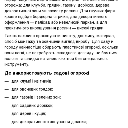
огорожа: для клумби, грядки, газону, доріжки, дерева,
декоративної зони чи захисту рослин. Для гнучких форм
краще підійде бордюрна стрічка, для декоративного
оформлення — палісад або невеликий паркан, а для
практичного вирощування рослин — високі грядки.
Також важливо враховувати висоту, довжину, матеріал,
спосіб монтажу та зовнішній вигляд виробу. Для саду й
городу найчастіше обирають пластикові огорожі, оскільки
вони легкі, не потребують складного догляду, не бояться
вологи та швидко встановлюються без спеціального
інструменту.
Де використовують садові огорожі
для клумб і квітників;
для овочевих грядок;
для газонів і зелених зон;
для садових доріжок;
для дерев і кущів;
для декоративного зонування ділянки;