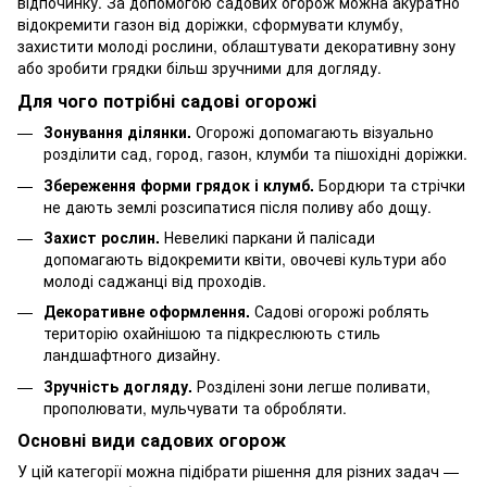
відпочинку. За допомогою садових огорож можна акуратно
відокремити газон від доріжки, сформувати клумбу,
захистити молоді рослини, облаштувати декоративну зону
або зробити грядки більш зручними для догляду.
Для чого потрібні садові огорожі
Зонування ділянки.
Огорожі допомагають візуально
розділити сад, город, газон, клумби та пішохідні доріжки.
Збереження форми грядок і клумб.
Бордюри та стрічки
не дають землі розсипатися після поливу або дощу.
Захист рослин.
Невеликі паркани й палісади
допомагають відокремити квіти, овочеві культури або
молоді саджанці від проходів.
Декоративне оформлення.
Садові огорожі роблять
територію охайнішою та підкреслюють стиль
ландшафтного дизайну.
Зручність догляду.
Розділені зони легше поливати,
прополювати, мульчувати та обробляти.
Основні види садових огорож
У цій категорії можна підібрати рішення для різних задач —