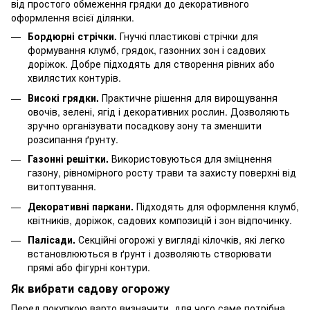
від простого обмеження грядки до декоративного
оформлення всієї ділянки.
Бордюрні стрічки.
Гнучкі пластикові стрічки для
формування клумб, грядок, газонних зон і садових
доріжок. Добре підходять для створення рівних або
хвилястих контурів.
Високі грядки.
Практичне рішення для вирощування
овочів, зелені, ягід і декоративних рослин. Дозволяють
зручно організувати посадкову зону та зменшити
розсипання ґрунту.
Газонні решітки.
Використовуються для зміцнення
газону, рівномірного росту трави та захисту поверхні від
витоптування.
Декоративні паркани.
Підходять для оформлення клумб,
квітників, доріжок, садових композицій і зон відпочинку.
Палісади.
Секційні огорожі у вигляді кілочків, які легко
встановлюються в ґрунт і дозволяють створювати
прямі або фігурні контури.
Як вибрати садову огорожу
Перед покупкою варто визначити, для чого саме потрібна