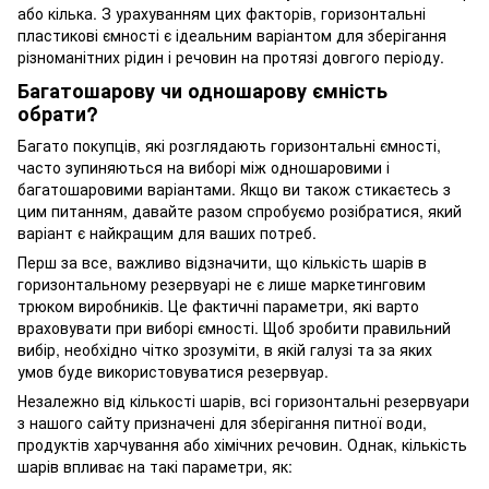
або кілька. З урахуванням цих факторів, горизонтальні
пластикові ємності є ідеальним варіантом для зберігання
різноманітних рідин і речовин на протязі довгого періоду.
Багатошарову чи одношарову ємність
обрати?
Багато покупців, які розглядають горизонтальні ємності,
часто зупиняються на виборі між одношаровими і
багатошаровими варіантами. Якщо ви також стикаєтесь з
цим питанням, давайте разом спробуємо розібратися, який
варіант є найкращим для ваших потреб.
Перш за все, важливо відзначити, що кількість шарів в
горизонтальному резервуарі не є лише маркетинговим
трюком виробників. Це фактичні параметри, які варто
враховувати при виборі ємності. Щоб зробити правильний
вибір, необхідно чітко зрозуміти, в якій галузі та за яких
умов буде використовуватися резервуар.
Незалежно від кількості шарів, всі горизонтальні резервуари
з нашого сайту призначені для зберігання питної води,
продуктів харчування або хімічних речовин. Однак, кількість
шарів впливає на такі параметри, як: