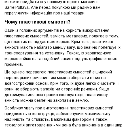
можете придбати їх у нашому інтернет-магазині
BarrelPoltava. Але перед покупкою ми радимо вам
переглянути інформацію про наші товари.
Чому пластикові ємності?
Один із головних аргументів на користь використання
пластикових ємностей, замість металевих, полягає в тому,
що пластик не піддається корозії. Крім того, пластикові
ємності мають набагато меншу вагу, що значно полегшує їх
транспортування та установку. Також, їх характеризує
морозостійкість та надійний захист від ультрафіолетових
променів.
Ще однією перевагою пластикових ємностей є широкий
перелік різних речовин, які можна зберігати в них на
довгостроковій основі. Крім того, їх дуже легко очистити, і
вони не вбирають запахів чи сторонніх речовин. Якщо
дотримуватися всіх правил експлуатації, пластикову
ємність можна безпечно закопати в землю.
Особливу увагу при виготовленні пластикових ємностей
приділяють їх конструкції, забезпечуючи максимальну
надійність та стійкість. Важливим фактором є також
технологія виготовлення - чи вона була виконана в один шар