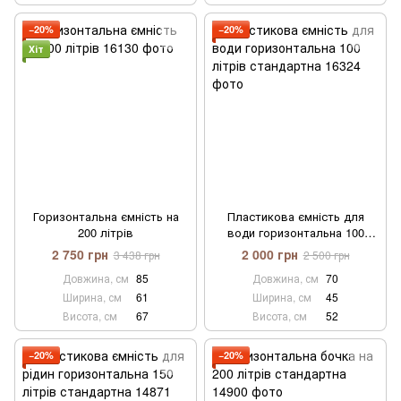
−20%
−20%
Хіт
Горизонтальна ємність на
Пластикова ємність для
200 літрів
води горизонтальна 100
літрів стандартна
2 750 грн
2 000 грн
3 438 грн
2 500 грн
Довжина, см
85
Довжина, см
70
Ширина, см
61
Ширина, см
45
Висота, см
67
Висота, см
52
−20%
−20%