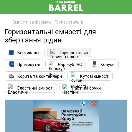
Ємності за формою
Горизонтальні
Горизонтальні ємності для
зберігання рідин
Вертикальні
Горизонтальні
Прямокутні
Єврокуб IBC
Конусні
Корита та контейнери
Кутові ємності
Еластичні ємності
Настінні бочки