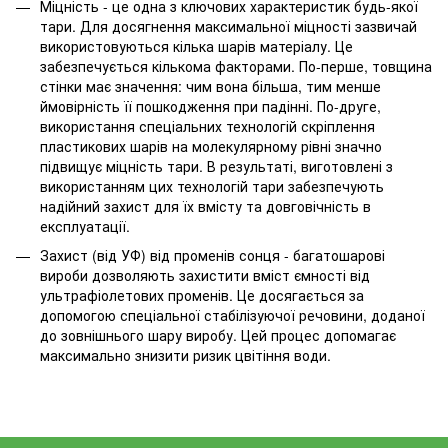
Міцність - це одна з ключових характеристик будь-якої
тари. Для досягнення максимальної міцності зазвичай
використовуються кілька шарів матеріалу. Це
забезпечується кількома факторами. По-перше, товщина
стінки має значення: чим вона більша, тим менше
ймовірність її пошкодження при падінні. По-друге,
використання спеціальних технологій скріплення
пластикових шарів на молекулярному рівні значно
підвищує міцність тари. В результаті, виготовлені з
використанням цих технологій тари забезпечують
надійний захист для їх вмісту та довговічність в
експлуатації.
Захист (від УФ) від променів сонця - багатошарові
вироби дозволяють захистити вміст ємності від
ультрафіолетових променів. Це досягається за
допомогою спеціальної стабілізуючої речовини, доданої
до зовнішнього шару виробу. Цей процес допомагає
максимально знизити ризик цвітіння води.