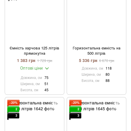
Ємність харчова 125 літрів
Горизонтальна ємність на
прямокутна
500 літрів
1 383 грн
5 336 грн
1 729 грн
6 670 грн
Оптові ціни
Довжина, см
118
Ширина, см
80
Довжина, см
75
Висота, см
88
Ширина, см
51
Висота, см
45
−20%
−20%
2
2
3
3