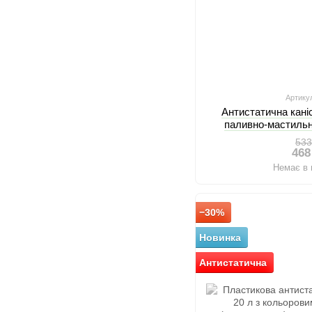
Артику
Антистатична каніс
паливно-мастильн
(маску
533
468
Немає в 
−30%
Новинка
Антистатична