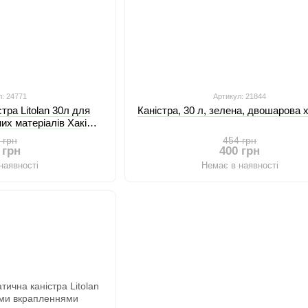
л: 24771
Артикул: 21844
тра Litolan 30л для
Каністра, 30 л, зелена, двошарова 
их матеріалів Хакі
вальна)
 грн
454 грн
 грн
400 грн
наявності
Немає в наявності