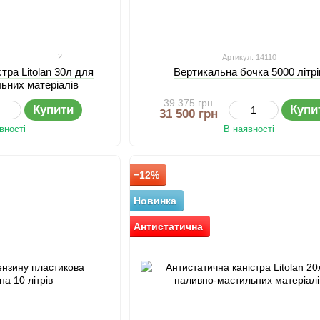
2
Артикул: 14110
тра Litolan 30л для
Вертикальна бочка 5000 літрі
ьних матеріалів
39 375 грн
Купити
Купи
31 500 грн
вності
В наявності
−12%
Новинка
Антистатична