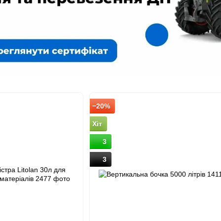
−20%
Хіт
3
3