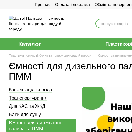
Про нас
Оплата і доставка
Обмін та повернен
Перейти до основного контенту
Договір публічної оферти
Каталог
Пластикові
Пластикові ємності, бочки та товари для саду й городу
Ємності за призначен
Ємності для дизельного па
ПММ
Каналізація та вода
Транспортування
Для КАС та ЖКД
Баки для душу
Ємності для дизельного
палива та ПММ