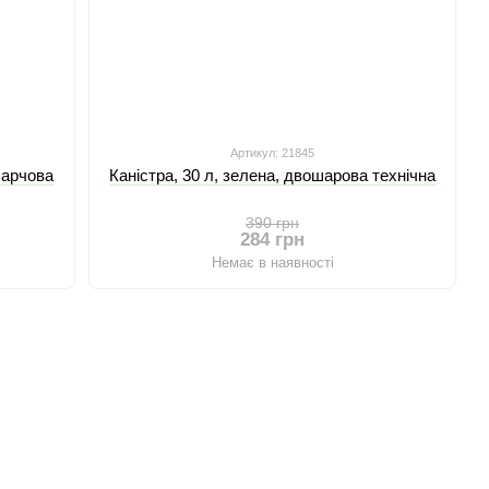
Артикул: 21845
харчова
Каністра, 30 л, зелена, двошарова технічна
390 грн
284 грн
Немає в наявності