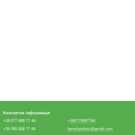
Контактна інформація
+38 077 888 77 44
+380778887744
+38 095 888 77 44
barrelvpoltavi@gmail.com