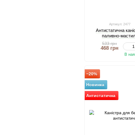
Артикул: 2477
Антистатична каніс
паливно-мастил
533 грн
468 грн
В ная
−20%
Новинка
Антистатична