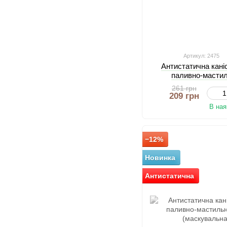
Артикул: 2475
Антистатична каніс
паливно-мастил
261 грн
209 грн
В ная
−12%
Новинка
Антистатична