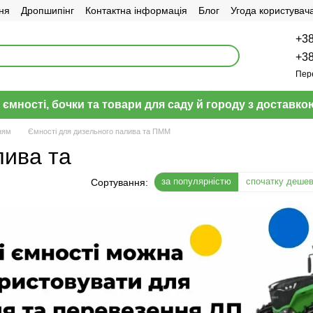
ня
Дропшипінг
Контактна інформація
Блог
Угода користувач
+38
+38
Пер
 ємності, бочки та товари для саду й городу з доставкою
ням
Ємності для дизельного палива та ПММ
лива та
за популярністю
спочатку деше
Сортування: