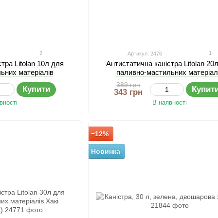
2
1
Артикул: 2476
тра Litolan 10л для
Антистатична каністра Litolan 20
ьних матеріалів
паливно-мастильних матеріал
389 грн
Купити
Купит
343 грн
вності
В наявності
−12%
Новинка