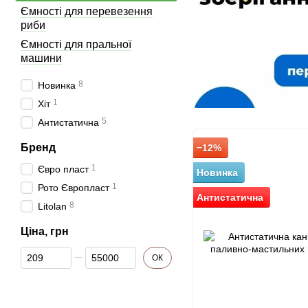
Ємності для перевезення
риби
Ємності для пральної
машини
8
Новинка
1
Хіт
5
Антистатична
Бренд
−12%
1
Євро пласт
Новинка
1
Рото Європласт
Антистатична
8
Litolan
Ціна, грн
Від Ціна, грн
До Ціна, грн
ОК