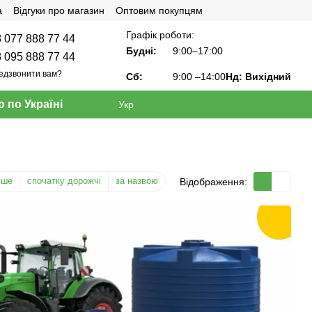
а
Відгуки про магазин
Оптовим покупцям
Графік роботи:
 077 888 77 44
Будні:
9:00–17:00
 095 888 77 44
едзвонити вам?
Сб:
9:00
–14:00
Нд: Вихідний
 по Україні
Укр
вше
спочатку дорожчі
за назвою
Відображення: