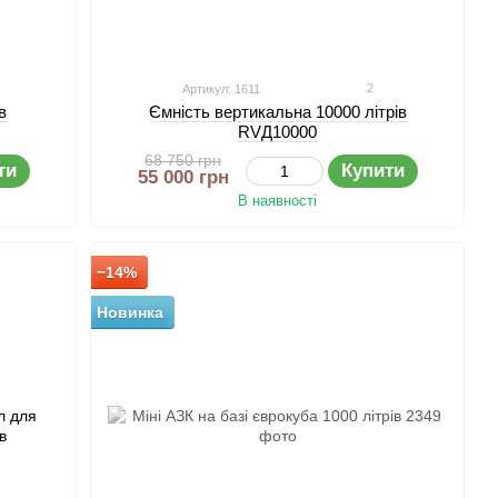
2
Артикул: 1611
в
Ємність вертикальна 10000 літрів
RVД10000
68 750 грн
ти
Купити
55 000 грн
В наявності
−14%
Новинка