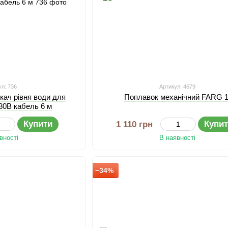
ул: 736
Артикул: 4679
кач рівня води для
Поплавок механічний FARG 1
80В кабель 6 м
Купити
Купи
1 110 грн
вності
В наявності
−34%