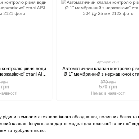
1
Артикул: 2122
 контролю рівня води
Автоматичний клапан контролю рів
нержавіючої сталі AISI
Ø 1" мембранний з нержавіючої ста
у 20 мм
304 Ду 25 мм
 грн
870 грн
 грн
570 грн
наявності
Немає в наявності
у рідини в ємностях технологічного обладнання, поливних баках та
овий клапан. Існують стандартні моделі для технічної та питної вод
ям та турбулентністю.