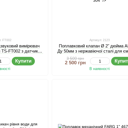
л: FT002
Артикул: 2123
азвуковий вимірювач
Поплавковий клапан Ø 2" дюйма AI
ті TS-FT002 з датчиком
Ду 50мм з нержавіючої сталі для є
ратури
та баків
3 500 грн
Купити
Купи
2 500 грн
вності
В наявності