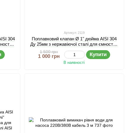
Артикул: 2119
ISI 304
Поплавковий клапан Ø 1" дюйма AISI 304
мностей
Ду 25мм з нержавіючої сталі для ємностей
та баків
1 500 грн
и
Купити
1 000 грн
В наявності