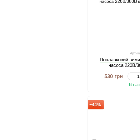
Артик
Поплавковий вими
насоса 220В/3
530 грн
В ная
−44%