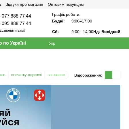
а
Відгуки про магазин
Оптовим покупцям
Графік роботи:
 077 888 77 44
Будні:
9:00–17:00
 095 888 77 44
едзвонити вам?
Сб:
9:00
–14:00
Нд: Вихідний
 по Україні
Укр
вше
спочатку дорожчі
за назвою
Відображення: