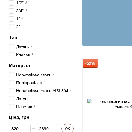
3
1/2"
3
3/4"
3
1"
1
2"
Тип
2
Датчик
10
Клапан
−52%
Матеріал
7
Нержавіюча сталь
2
Поліпропілен
7
Нержавіюча сталь AISI 304
3
Латунь
3
Пластик
Ціна, грн
Від Ціна, грн
До Ціна, грн
ОК