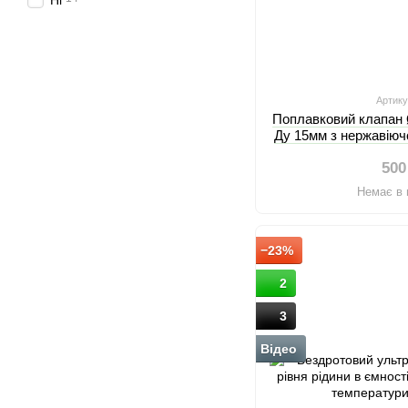
Ні
Артику
Поплавковий клапан 
Ду 15мм з нержавіюч
та 
500
Немає в 
−23%
2
3
Відео