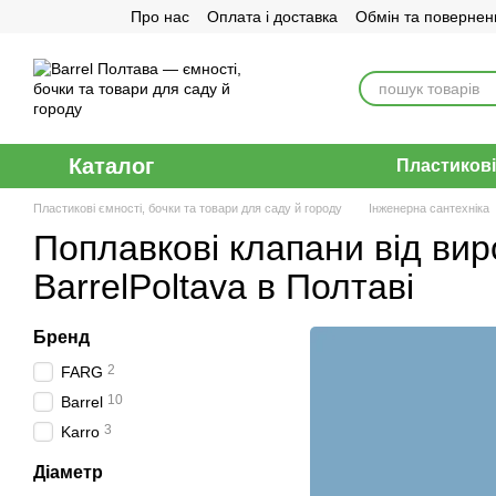
Про нас
Оплата і доставка
Обмін та повернен
Перейти до основного контенту
Договір публічної оферти
Каталог
Пластикові
Пластикові ємності, бочки та товари для саду й городу
Інженерна сантехніка
Поплавкові клапани від ви
BarrelPoltava в Полтаві
Бренд
2
FARG
10
Barrel
3
Karro
Діаметр