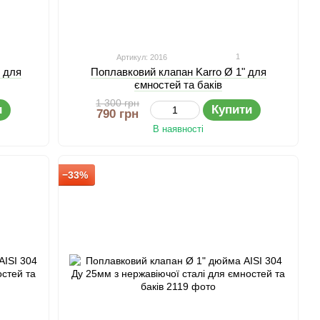
1
Артикул: 2016
" для
Поплавковий клапан Karro Ø 1" для
ємностей та баків
1 300 грн
и
Купити
790 грн
В наявності
−33%