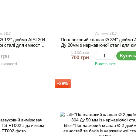
л: 2117
Артикул: 2118
Ø 1/2" дюйма AISI 304
Поплавковий клапан Ø 3/4" дюйма A
ої сталі для ємностей
Ду 20мм з нержавіючої сталі для є
баків
та баків
1 100 грн
Купит
 грн
700 грн
наявності
В наявності
−29%