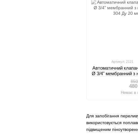
Артикул: 2121
Автоматичний клапан
Ø 3/4" мембранний з 
304 Д
850
480
Немає в 
Для запобігання перелив
використовується поплавк
підвищеним піноутворенн