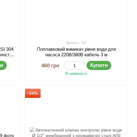
Артикул: 737
SI 304
Поплавковий вимикач рівня води для
мностей
насоса 220В/380В кабель 3 м
ти
Купити
460 грн
В наявності
−34%