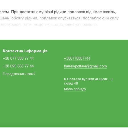
елем. При достатньому рівні рідини поплавок піднімає важіль,
ншенні обсягу рідини, поплавок опускається, послаблюючи силу
 перекриває потік, якщо ємність заповнена повністю.
анні, оскільки приєднуються до труб фланцевим методом. У
Контактна інформація
 Частини конструкції періодично промивають, щоб запобігти
+38 077 888 77 44
+380778887744
рактично безшумні, працюють незалежно від електромереж і
+38 095 888 77 44
barrelvpoltavi@gmail.com
Передзвонити вам?
м.Полтава вул.Квітки Цісик, 11
склад 48
Мапа проїзду
чого потоку трохи більше 5 бар. Цей тип поплавкових систем є
з електромережі та доступній ціні.
х з інтенсивним забором рідини. Його принцип роботи полягає
мності. З цих сигналів АСУ відкриває або перериває вхідний