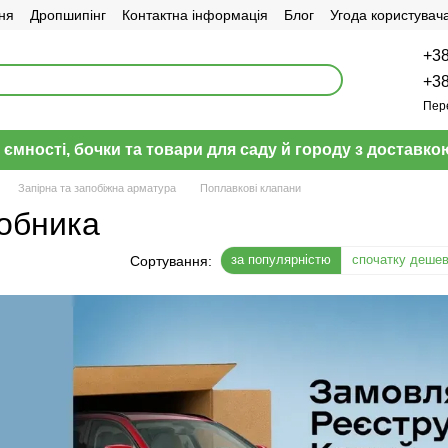
ня
Дропшипінг
Контактна інформація
Блог
Угода користувач
+38
+38
Пер
 ємності, бочки та товари для саду й городу з доставкою
Запірна та запобіжна арматура
Поплавкові клапани
робника
за популярністю
спочатку деше
Сортування: