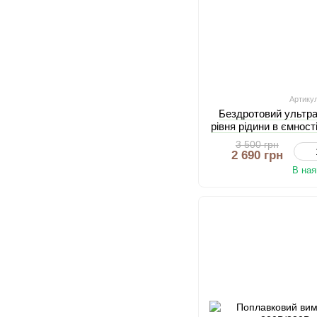
Артику
Бездротовий ультр
рівня рідини в ємнос
темпе
3 500 грн
2 690 грн
В ная