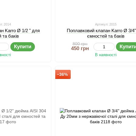
л: 2014
Артикул: 2015
н Karro Ø 1/2 " для
Поплавковий клапан Karro Ø 3/4
 та баків
ємностей та баків
800 грн
Купити
Купит
450 грн
вності
В наявності
−36%