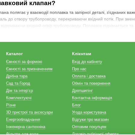
лавковий клапан?
ана полягає у взаємодії поплавка та запірної деталі, з'єднаних важ
таль до отвору трубопроводу, перекриваючи вхідний потік. При зме
 і відкриваючи вхідний отвір трубопроводу. Поплавок піднімається та
безпечують полімерні прокладки.
икористання поплавкових клапанів?
 клапанів має кілька переваг. Вони легкі у монтажі та обслуговув
Каталог
Клієнтам
ять рідину, вони не потребують частого технічного обслуговування.
Ємності за формою
Вхід до кабінету
рудненому середовищі. Крім того, механічні поплавкові клапани п
Ємності за призначенням
Про нас
сплуатації.
Дрібна тара
Оплата і доставка
оплавкових клапанів існують?
Сад та Город
Обмін та повернення
Дім та інтерʼєр
Дропшипінг
ій поплавкових систем:
Комплектуючі
Контактна інформація
і застосовується зазвичай в домашніх трубопроводах з тиском робо
Різне
Блог
воїй простоті, легкості установки, можливості автономної роботи бе
3D пристрої та аксесуари
Угода користувача
систем є автоматичним (електричним) і використовується в ємностя
Енергообладнання
Відгуки про магазин
ктричні контакти схеми керування залежно від змін рівня рідини в є
Інженерна сантехніка
Оптовим покупцям
Фільтри для води
Договір публічної оферти