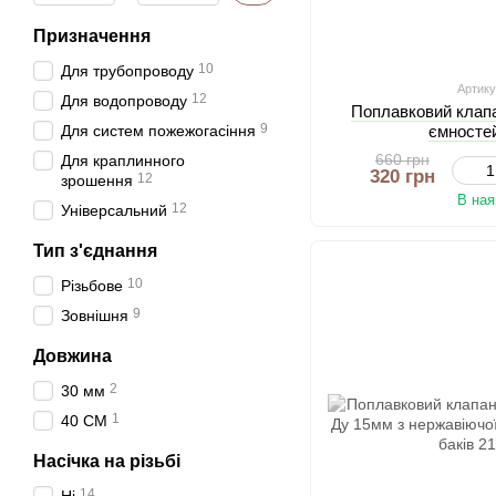
Призначення
10
Для трубопроводу
Артику
12
Для водопроводу
Поплавковий клапа
9
Для систем пожежогасіння
ємностей
660 грн
Для краплинного
320 грн
12
зрошення
В ная
12
Універсальний
Тип з'єднання
10
Різьбове
9
Зовнішня
Довжина
2
30 мм
1
40 СМ
Насічка на різьбі
14