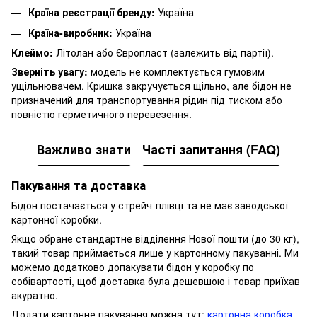
Країна реєстрації бренду:
Україна
Країна-виробник:
Україна
Клеймо:
Літолан або Європласт (залежить від партії).
Зверніть увагу:
модель не комплектується гумовим
ущільнювачем. Кришка закручується щільно, але бідон не
призначений для транспортування рідин під тиском або
повністю герметичного перевезення.
Важливо знати
Часті запитання (FAQ)
Пакування та доставка
Бідон постачається у стрейч-плівці та не має заводської
картонної коробки.
Якщо обране стандартне відділення Нової пошти (до 30 кг),
такий товар приймається лише у картонному пакуванні. Ми
можемо додатково допакувати бідон у коробку по
собівартості, щоб доставка була дешевшою і товар приїхав
акуратно.
Додати картонне пакування можна тут:
картонна коробка