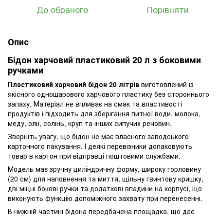
До обраного
Порівняти
Опис
Бідон харчовий пластиковий 20 л з боковими
ручками
Пластиковий харчовий бідон 20 літрів
виготовлений із
якісного одношарового харчового пластику без стороннього
запаху. Матеріал не впливає на смак та властивості
продуктів і підходить для зберігання питної води, молока,
меду, олії, солінь, круп та інших сипучих речовин.
Зверніть увагу, що бідон не має власного заводського
картонного пакування. І деякі перевізники допаковують
товар в картон при відправці поштовими службами.
Модель має зручну циліндричну форму, широку горловину
(20 см) для наповнення та миття, щільну гвинтову кришку,
дві міцні бокові ручки та додаткові впадини на корпусі, що
виконують функцію допоміжного захвату при перенесенні.
В нижній частині бідона передбачена площадка, що дає