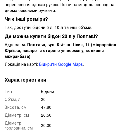
перенесення однією рукою. Поточна модель оснащена
двома боковими ручками.
Чи є інші розміри?
Так, доступні бідони 5 л, 10 л та інші об’єми.
Де можна купити бідон 20 л у Полтаві?
Адреса:
м. Полтава, вул. Квітки Цісик, 11 (мікрорайон
Юріївка, навпроти старого універмагу, колишня
міжрайбаза)
.
Локація на карті:
Відкрити Google Maps
.
Характеристики
Тип
Бідони
Об'єм, л
20
Висота, см
47.80
Діаметр, см
26.50
Діаметр
20.00
горловини, см