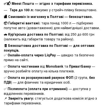
✅📬 Meest Пошта — згідно з тарифами перевізника.
Тара до 100 л:
пакуємо у стрейч-плівку безкоштовно.
🏬 Самовивіз із магазину в Полтаві — безкоштовно.
📦 Габаритні вантажі:
тара понад 1000 л — підберемо
попутне авто (довантаження) для найвигіднішої доставки.
🚗 Кур'єрська доставка по Полтаві:
від 250 до 600 грн
(залежить від габаритів товару та району).
🧾 Безкоштовна доставка по Полтаві — для оптових
покупців.
✅
Онлайн-оплата через LiqPay
— швидко та безпечно
прямо на сайті.
✅
Оплата частинами
від
Monobank
та
ПриватБанку
—
зручно розбийте оплату на кілька платежів.
✅
Оплата на розрахунковий рахунок ФОП
(2 група,
без
ПДВ
) — для фізичних та юридичних осіб.
✅
Післяплата (оплата при отриманні)
— доступна у
відділеннях перевізників.
📌
Зверніть увагу:
стягується додаткова комісія згідно з
тарифами перевізника.