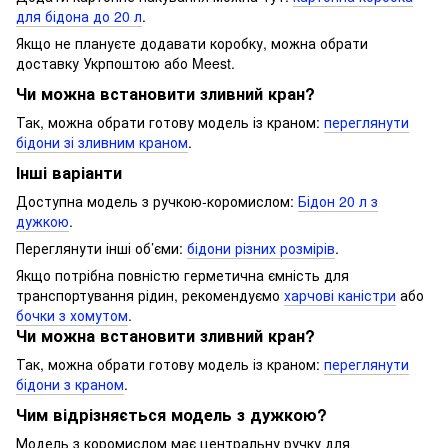
для бідона до 20 л
.
Якщо не плануєте додавати коробку, можна обрати
доставку Укрпоштою або Meest.
Чи можна встановити зливний кран?
Так, можна обрати готову модель із краном:
переглянути
бідони зі зливним краном
.
Інші варіанти
Доступна модель з ручкою-коромислом:
Бідон 20 л з
дужкою
.
Переглянути інші об’єми:
бідони різних розмірів
.
Якщо потрібна повністю герметична ємність для
транспортування рідин, рекомендуємо
харчові каністри
або
бочки з хомутом
.
Чи можна встановити зливний кран?
Так, можна обрати готову модель із краном:
переглянути
бідони з краном
.
Чим відрізняється модель з дужкою?
Модель з коромислом має центральну ручку для