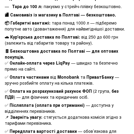
Тара до 100 л:
пакуємо у стрейч-плівку безкоштовно.
🏬 Самовивіз із магазину в Полтаві — безкоштовно.
📦 Габаритні вантажі:
тара понад 1000 л — підберемо
попутне авто (довантаження) для найвигіднішої доставки.
🚗 Кур'єрська доставка по Полтаві:
від 250 до 600 грн
(залежить від габаритів товару та району).
🧾 Безкоштовна доставка по Полтаві — для оптових
покупців.
✅
Онлайн-оплата через LiqPay
— швидко та безпечно
прямо на сайті.
✅
Оплата частинами
від
Monobank
та
ПриватБанку
—
зручно розбийте оплату на кілька платежів.
✅
Оплата на розрахунковий рахунок ФОП
(2 група,
без
ПДВ
) — для фізичних та юридичних осіб.
✅
Післяплата (оплата при отриманні)
— доступна у
відділеннях перевізників.
📌
Зверніть увагу:
стягується додаткова комісія згідно з
тарифами перевізника.
✅
Передплата вартості доставки
— обов’язкова для