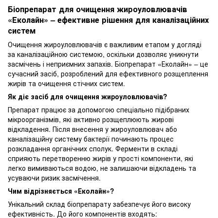
Біопрепарат для очищення жироуловлювачів
«Еколайн» – ефективне рішення для каналізаційних
систем
Очищення жироуловлювачів є важливим етапом у догляді
за каналізаційною системою, оскільки дозволяє уникнути
засмічень і неприємних запахів. Біопрепарат «Еколайн» – це
сучасний засіб, розроблений для ефективного розщеплення
жирів та очищення стічних систем.
Як діє засіб для очищення жироуловлювачів?
Препарат працює за допомогою спеціально підібраних
мікроорганізмів, які активно розщеплюють жирові
відкладення. Після внесення у жироуловлювач або
каналізаційну систему бактерії починають процес
розкладання органічних сполук. Ферменти в складі
сприяють перетворенню жирів у прості компоненти, які
легко вимиваються водою, не залишаючи відкладень та
усуваючи ризик засмічення.
Чим відрізняється «Еколайн»?
Унікальний склад біопрепарату забезпечує його високу
ефективність. До його компонентів входять: