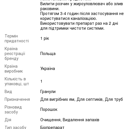
Вилити розчин у жироуловлювач або злив
раковини.
Протягом 3-4 годин після застосування не
користуватися каналізацією.
Використовувати препарат раз на 2 дні
для підтримки чистоти системи.
Термін
1 рік
придатності
Країна
реєстрації
Польща
бренду
Країна
Україна
виробник
Кількість в
1
упаковці, шт
Вид
Гранули
Призначення
Для вигрібних ям, Для септиків, Для труб
Різновид
Порошок
засобу
Дія
Очищення, Видалення запахів
Тип засобу
Біопрепарат