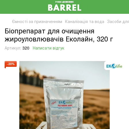
Ємності за призначенням
Каналізація та вода
Засоби для
Біопрепарат для очищення
жироуловлювачів Еколайн, 320 г
Артикул:
320
Написати відгук
−20%