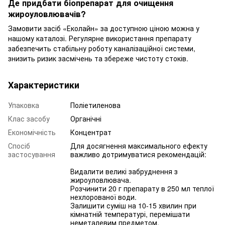
Де придбати біопрепарат для очищення
жироуловлювачів?
Замовити засіб «Еколайн» за доступною ціною можна у
нашому каталозі. Регулярне використання препарату
забезпечить стабільну роботу каналізаційної системи,
знизить ризик засмічень та збереже чистоту стоків.
Характеристики
Упаковка
Поліетиленова
Клас засобу
Органічні
Економічність
Концентрат
Спосіб
Для досягнення максимального ефекту
застосування
важливо дотримуватися рекомендацій:
Видалити великі забруднення з
жироуловлювача.
Розчинити 20 г препарату в 250 мл теплої
нехлорованої води.
Залишити суміш на 10-15 хвилин при
кімнатній температурі, перемішати
неметалевим предметом.