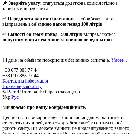
📌
Зверніть увагу:
стягується додаткова комісія згідно з
тарифами перевізника.
✅
Передплата вартості доставки
— обов’язкова для
відправлень з
об’ємною вагою понад 100 літрів
.
✅
Ємності об’ємом понад 1500 літрів
відправляються
попутним вантажем лише за повною передплатою.
14 днів на обмін та повернення без зайвих запитань.
Умови
.
+38 077 888 77 44
+38 095 888 77 44
Контактна інформація
Повна версія сайту
© Barrel Полтава. Всі права захищено.
Укр
Рус
Ми дбаємо про вашу конфіденційність
Цей веб-сайт використовує файли cookie для маркетингу та
статистичних цілей, а також для безпечної та оптимальної
роботи сайту.
Ви можете змінити це в налаштуваннях вашого
браузера.
Натисніть кнопку «Погодитися», щоб дати згоду на