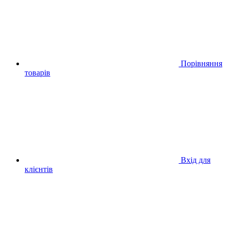
Порівняння
товарів
Вхід для
клієнтів