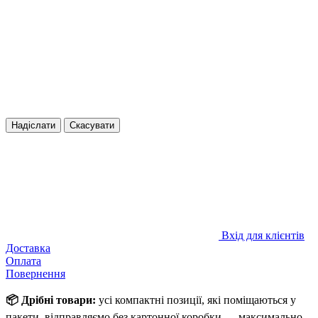
Надіслати
Скасувати
Вхід для клієнтів
Доставка
Оплата
Повернення
📦 Дрібні товари:
усі компактні позиції, які поміщаються у
пакети, відправляємо без картонної коробки — максимально