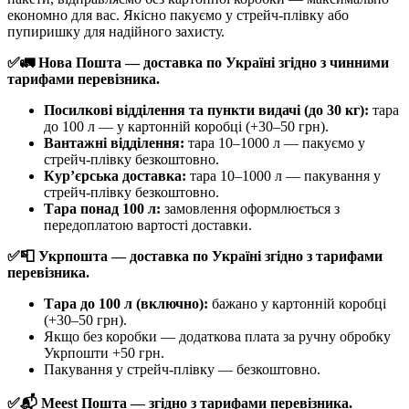
економно для вас. Якісно пакуємо у стрейч-плівку або
пупиришку для надійного захисту.
✅🚛 Нова Пошта — доставка по Україні згідно з чинними
тарифами перевізника.
Посилкові відділення та пункти видачі (до 30 кг):
тара
до 100 л — у картонній коробці (+30–50 грн).
Вантажні відділення:
тара 10–1000 л — пакуємо у
стрейч-плівку безкоштовно.
Кур’єрська доставка:
тара 10–1000 л — пакування у
стрейч-плівку безкоштовно.
Тара понад 100 л:
замовлення оформлюється з
передоплатою вартості доставки.
✅📮 Укрпошта — доставка по Україні згідно з тарифами
перевізника.
Тара до 100 л (включно):
бажано у картонній коробці
(+30–50 грн).
Якщо без коробки — додаткова плата за ручну обробку
Укрпошти +50 грн.
Пакування у стрейч-плівку — безкоштовно.
✅📬 Meest Пошта — згідно з тарифами перевізника.