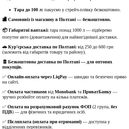
Тара до 100 л:
пакуємо у стрейч-плівку безкоштовно.
🏬 Самовивіз із магазину в Полтаві — безкоштовно.
📦 Габаритні вантажі:
тара понад 1000 л — підберемо
попутне авто (довантаження) для найвигіднішої доставки.
🚗 Кур'єрська доставка по Полтаві:
від 250 до 600 грн
(залежить від габаритів товару та району).
🧾 Безкоштовна доставка по Полтаві — для оптових
покупців.
✅
Онлайн-оплата через LiqPay
— швидко та безпечно прямо
на сайті.
✅
Оплата частинами
від
Monobank
та
ПриватБанку
—
зручно розбийте оплату на кілька платежів.
✅
Оплата на розрахунковий рахунок ФОП
(2 група,
без
ПДВ
) — для фізичних та юридичних осіб.
✅
Післяплата (оплата при отриманні)
— доступна у
відділеннях перевізників.