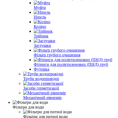
Муфта
Ніпель
Коліно
Трійник
Заглушки
Фільтр грубого очищення
Фітинги для поліетиленових (ПНД) труб
Футорка
Труби водопровідні
Засоби герметизації
Механічний рівнемір
Фільтри для води
Фільтри для питної води