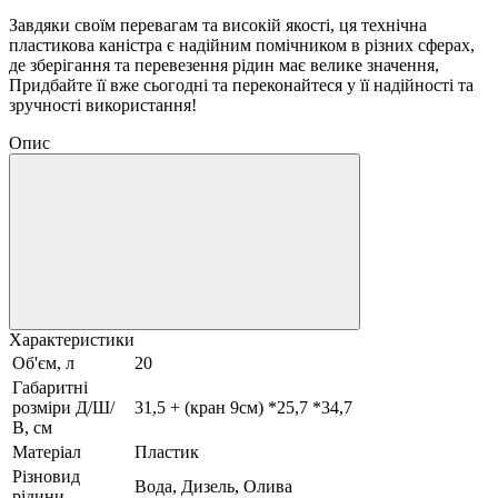
Завдяки своїм перевагам та високій якості, ця технічна
пластикова каністра є надійним помічником в різних сферах,
де зберігання та перевезення рідин має велике значення,
Придбайте її вже сьогодні та переконайтеся у її надійності та
зручності використання!
Опис
Характеристики
Об'єм, л
20
Габаритні
розміри Д/Ш/
31,5 + (кран 9см) *25,7 *34,7
В, см
Матеріал
Пластик
Різновид
Вода, Дизель, Олива
рідини