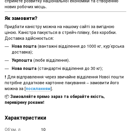
сприяєте розвитку національної економіки та створенню
нових робочих місць.
Як замовити?
Придбати каністру можна на нашому сайті за вигідною
ціною. Каністра пакується в стрейч-плівку, без коробки.
Доставка здійснюється:
Нова пошта
(вантажні відділення до 1000 кг, кур’єрська
доставка);
Укрпошта
(любе відділення).
Нова пошта
(стандартні відділення до 30 кг);
❗ Для відправлення через звичайне відділення Нової пошти
потрібне додаткове картонне пакування – замовити його
можна за [
посиланням
].
📦
Замовляйте прямо зараз та обирайте якість,
перевірену роками!
Характеристики
Об'єм, л
10