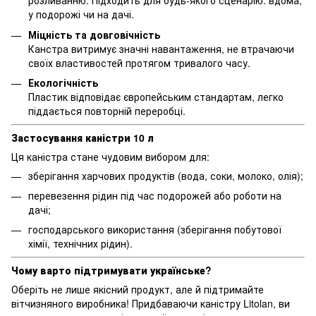
розливанню. Підходить для будь-якого сценарію: вдома,
у подорожі чи на дачі.
Міцність та довговічність
Канстра витримує значні навантаження, не втрачаючи
своїх властивостей протягом тривалого часу.
Екологічність
Пластик відповідає європейським стандартам, легко
піддається повторній переробці.
Застосування каністри 10 л
Ця каністра стане чудовим вибором для:
зберігання харчових продуктів (вода, соки, молоко, олія);
перевезення рідин під час подорожей або роботи на
дачі;
господарського використання (зберігання побутової
хімії, технічних рідин).
Чому варто підтримувати українське?
Оберіть не лише якісний продукт, але й підтримайте
вітчизняного виробника! Придбаваючи каністру Litolan, ви