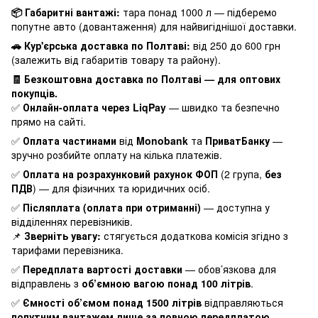
📦 Габаритні вантажі:
тара понад 1000 л — підберемо
попутне авто (довантаження) для найвигіднішої доставки.
🚗 Кур'єрська доставка по Полтаві:
від 250 до 600 грн
(залежить від габаритів товару та району).
🧾 Безкоштовна доставка по Полтаві — для оптових
покупців.
✅
Онлайн-оплата через LiqPay
— швидко та безпечно
прямо на сайті.
✅
Оплата частинами
від
Monobank
та
ПриватБанку
—
зручно розбийте оплату на кілька платежів.
✅
Оплата на розрахунковий рахунок ФОП
(2 група,
без
ПДВ
) — для фізичних та юридичних осіб.
✅
Післяплата (оплата при отриманні)
— доступна у
відділеннях перевізників.
📌
Зверніть увагу:
стягується додаткова комісія згідно з
тарифами перевізника.
✅
Передплата вартості доставки
— обов’язкова для
відправлень з
об’ємною вагою понад 100 літрів
.
✅
Ємності об’ємом понад 1500 літрів
відправляються
попутним вантажем лише за повною передплатою.