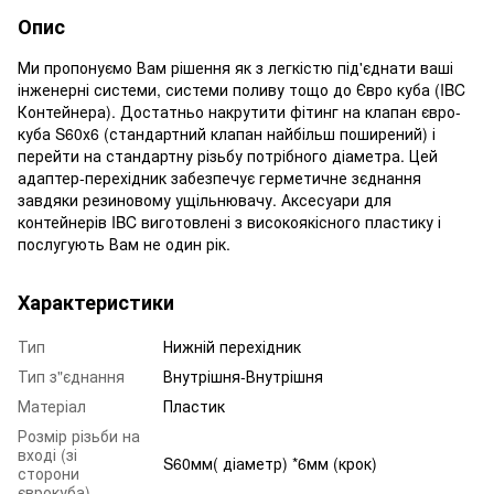
Опис
Ми пропонуємо Вам рішення як з легкістю під'єднати ваші
інженерні системи, системи поливу тощо до Євро куба (IBC
Контейнера). Достатньо накрутити фітинг на клапан євро-
куба S60х6 (стандартний клапан найбільш поширений) і
перейти на стандартну різьбу потрібного діаметра. Цей
адаптер-перехідник забезпечує герметичне зєднання
завдяки резиновому ущільнювачу. Аксесуари для
контейнерів IBC виготовлені з високоякісного пластику і
послугують Вам не один рік.
Характеристики
Тип
Нижній перехідник
Тип з"єднання
Внутрішня-Внутрішня
Матеріал
Пластик
Розмір різьби на
вході (зі
S60мм( діаметр) *6мм (крок)
сторони
єврокуба)