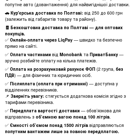
попутне авто (довантаження) для найвигіднішої доставки.
🚗 Кур'єрська доставка по Полтаві:
від 250 до 600 грн
(залежить від габаритів товару та району).
🧾 Безкоштовна доставка по Полтаві — для оптових
покупців.
✅
Онлайн-оплата через LiqPay
— швидко та безпечно
прямо на сайті.
✅
Оплата частинами
від
Monobank
та
ПриватБанку
—
зручно розбийте оплату на кілька платежів.
✅
Оплата на розрахунковий рахунок ФОП
(2 група,
без
ПДВ
) — для фізичних та юридичних осіб.
✅
Післяплата (оплата при отриманні)
— доступна у
відділеннях перевізників.
📌
Зверніть увагу:
стягується додаткова комісія згідно з
тарифами перевізника.
✅
Передплата вартості доставки
— обов’язкова для
відправлень з
об’ємною вагою понад 100 літрів
.
✅
Ємності об’ємом понад 1500 літрів
відправляються
попутним вантажем лише за повною передплатою.