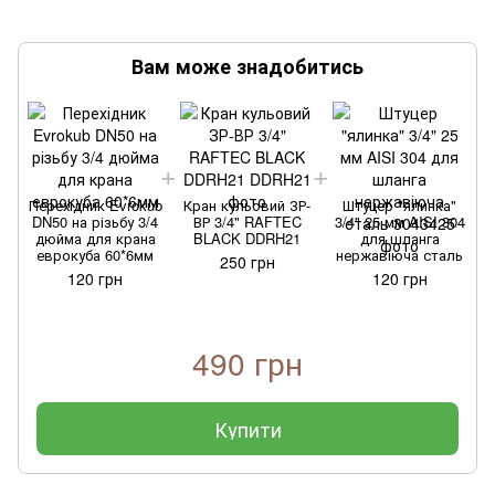
Вам може знадобитись
Перехідник Evrokub
Кран кульовий ЗР-
Штуцер "ялинка"
DN50 на різьбу 3/4
ВР 3/4" RAFTEC
3/4" 25 мм AISI 304
дюйма для крана
BLACK DDRH21
для шланга
еврокуба 60*6мм
нержавіюча сталь
250 грн
120 грн
120 грн
490 грн
Купити