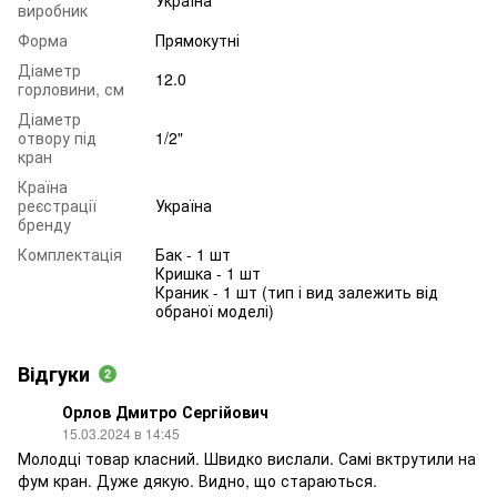
виробник
Форма
Прямокутні
Діаметр
12.0
горловини, см
Діаметр
отвору під
1/2"
кран
Країна
реєстрації
Україна
бренду
Комплектація
Бак - 1 шт
Кришка - 1 шт
Краник - 1 шт (тип і вид залежить від
обраної моделі)
Відгуки
2
Орлов Дмитро Сергійович
15.03.2024 в 14:45
Молодці товар класний. Швидко вислали. Самі вктрутили на
фум кран. Дуже дякую. Видно, що стараються.