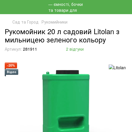
Сад та Город
Рукомийники
Рукомойник 20 л садовий Litolan з
мильницею зеленого кольору
Артикул:
281911
2 відгуки
−20%
Відео