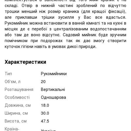
складі. Отвір в нижній частині зроблений по відчуттю
трошки менший ніж розмір краника (для кращої фіксації),
але приклавши трішки зусилля у Вас все вдасться.
Рукомийник можна встановити в ванній кімнаті та на кухні в
місцях де є перебої з централізованим водопостачанням
або там де воно відсутнє. Садовий мийник буде зручним
помічником при подорожах так як дає змогу створити
куточок гігієни навіть в умовах дикої природи.
Характеристики
Тип
Рукомийники
Об'єм, л
20
Розташування
Вертикальні
Особливості
Одношарова
Довжина, см
18.0
Ширина, см
30.0
Висота, см
47.5
Країна-
Україна