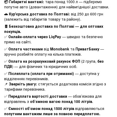
📦 Габаритні вантажі:
тара понад 1000 л — підберемо
попутне авто (довантаження) для найвигіднішої доставки.
🚗 Кур'єрська доставка по Полтаві:
від 250 до 600 грн
(залежить від габаритів товару та району).
🧾 Безкоштовна доставка по Полтаві — для оптових
покупців.
✅
Онлайн-оплата через LiqPay
— швидко та безпечно
прямо на сайті.
✅
Оплата частинами
від
Monobank
та
ПриватБанку
—
зручно розбийте оплату на кілька платежів.
✅
Оплата на розрахунковий рахунок ФОП
(2 група,
без
ПДВ
) — для фізичних та юридичних осіб.
✅
Післяплата (оплата при отриманні)
— доступна у
відділеннях перевізників.
📌
Зверніть увагу:
стягується додаткова комісія згідно з
тарифами перевізника.
✅
Передплата вартості доставки
— обов’язкова для
відправлень з
об’ємною вагою понад 100 літрів
.
✅
Ємності об’ємом понад 1500 літрів
відправляються
попутним вантажем лише за повною передплатою.