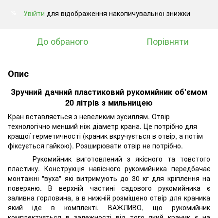
Увійти
для відображення накопичувальної знижки
%
До обраного
Порівняти
Опис
Зручний дачний пластиковий рукомийник об'ємом
20 літрів з мильницею
Кран вставляється з невеликим зусиллям. Отвір
технологічно менший ніж діаметр крана. Це потрібно для
кращої герметичності (краник вкручується в отвір, а потім
фіксується гайкою). Розширювати отвір не потрібно.
Рукомийник виготовлений з якісного та товстого
пластику. Конструкція навісного рукомийника передбачає
монтажні "вуха" які витримують до 30 кг для кріплення на
поверхню. В верхній частині садового рукомийника є
заливна горловина, а в нижній розміщено отвір для краника
який іде в комплекті. ВАЖЛИВО, що рукомийник
комплектується в залежності від того який краник є на