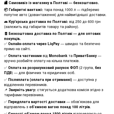
🏬 Самовивіз із магазину в Полтаві — безкоштовно.
📦 Габаритні вантажі:
тара понад 1000 л — підберемо
попутне авто (довантаження) для найвигіднішої доставки.
🚗 Кур'єрська доставка по Полтаві:
від 250 до 600 грн
(залежить від габаритів товару та району).
🧾 Безкоштовна доставка по Полтаві — для оптових
покупців.
✅
Онлайн-оплата через LiqPay
— швидко та безпечно
прямо на сайті.
✅
Оплата частинами
від
Monobank
та
ПриватБанку
—
зручно розбийте оплату на кілька платежів.
✅
Оплата на розрахунковий рахунок ФОП
(2 група,
без
ПДВ
) — для фізичних та юридичних осіб.
✅
Післяплата (оплата при отриманні)
— доступна у
відділеннях перевізників.
📌
Зверніть увагу:
стягується додаткова комісія згідно з
тарифами перевізника.
✅
Передплата вартості доставки
— обов’язкова для
відправлень з
об’ємною вагою понад 100 літрів
.
✅
Ємності об’ємом понад 1500 літрів
відправляються