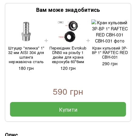
Вам може знадобитись
Штуцер "ялинка" 1"
Перехідник Evrokub
Кран кульовий ЗР-
32 мм AISI 304 для
DN50 на різьбу 1
ВР 1" RAFTEC RED
шланга
дюйм для крана
CBH-031
нержавіюча сталь
еврокуба 60*6мм
290 грн
180 грн
120 грн
590 грн
Купити
Опис