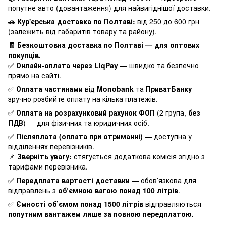
попутне авто (довантаження) для найвигіднішої доставки.
🚗 Кур'єрська доставка по Полтаві:
від 250 до 600 грн
(залежить від габаритів товару та району).
🧾 Безкоштовна доставка по Полтаві — для оптових
покупців.
✅
Онлайн-оплата через LiqPay
— швидко та безпечно
прямо на сайті.
✅
Оплата частинами
від
Monobank
та
ПриватБанку
—
зручно розбийте оплату на кілька платежів.
✅
Оплата на розрахунковий рахунок ФОП
(2 група,
без
ПДВ
) — для фізичних та юридичних осіб.
✅
Післяплата (оплата при отриманні)
— доступна у
відділеннях перевізників.
📌
Зверніть увагу:
стягується додаткова комісія згідно з
тарифами перевізника.
✅
Передплата вартості доставки
— обов’язкова для
відправлень з
об’ємною вагою понад 100 літрів
.
✅
Ємності об’ємом понад 1500 літрів
відправляються
попутним вантажем лише за повною передплатою.