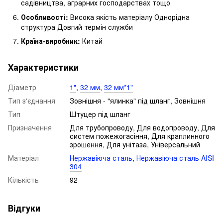
садівництва, аграрних господарствах тощо
Особливості:
Висока якість матеріалу Однорідна
структура Довгий термін служби
Країна-виробник:
Китай
Характеристики
Діаметр
1"
,
32 мм
,
32 мм*1"
Тип з'єднання
Зовнішня - "ялинка" під шланг, Зовнішня
Тип
Штуцер під шланг
Призначення
Для трубопроводу, Для водопроводу, Для
систем пожежогасіння, Для краплинного
зрошення, Для унітаза, Універсальний
Матеріал
Нержавіюча сталь
,
Нержавіюча сталь AISI
304
Кількість
92
Відгуки