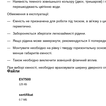
Наявність темного зовнішнього кольору (двох, тришарові) і
перешкоджають цвітінню води.
Обмеження в експлуатації:
Ємність не призначена для роботи під тиском, в зв'язку з 
герметично.
Забороняється зберігати легкозаймисті рідини.
Якщо рідина може замерзнути, рекомендується її попередн
Монтувати необхідно на рівну і тверду горизонтальну основу
менше габаритів ємності.
Також необхідно виключити зовнішній фізичний вплив.
При виборі ємності, необхідно враховувати ширину дверного о
Файли
EV7500
125 КБ
PDF
sertifikat
0.7 МБ
PDF