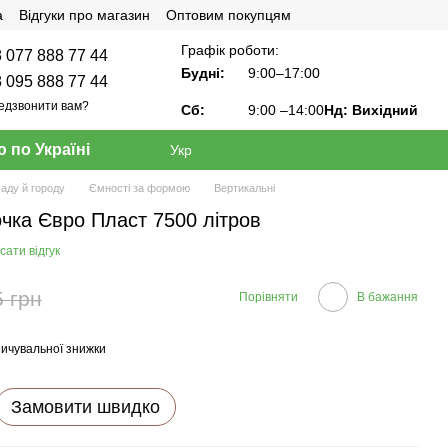
а
Відгуки про магазин
Оптовим покупцям
Графік роботи:
 077 888 77 44
Будні:
9:00–17:00
 095 888 77 44
едзвонити вам?
Сб:
9:00
–14:00
Нд: Вихідний
 по Україні
Укр
саду й городу
Ємності за формою
Вертикальні
чка Євро Пласт 7500 літров
ати відгук
5 грн
Порівняти
В бажання
ичувальної знижки
Замовити швидко