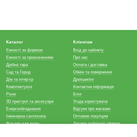
Каталог
Клієнтам
Ємності за формою
Вхід до кабінету
Ємності за призначенням
Про нас
Дрібна тара
Оплата і доставка
Сад та Город
Обмін та повернення
Дім та інтерʼєр
Дропшипінг
Комплектуючі
Контактна інформація
Різне
Блог
3D пристрої та аксесуари
Угода користувача
Енергообладнання
Відгуки про магазин
Інженерна сантехніка
Оптовим покупцям
Фільтри для води
Договір публічної оферти
Ми в соцмережах