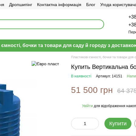
ня
Дропшипінг
Контактна інформація
Блог
Угода користувач
+38
+38
Пер
 ємності, бочки та товари для саду й городу з доставкою
Пластикові ємності, бочки та товари для 
Купить Вертикальна бо
В наявності
Артикул: 14151
Напис
51 500 грн
64 37
Увійти
для відображення накоп
%
Купити