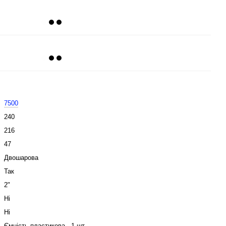
7500
240
216
47
Двошарова
Так
2"
Ні
Ні
Ємність пластикова - 1 шт