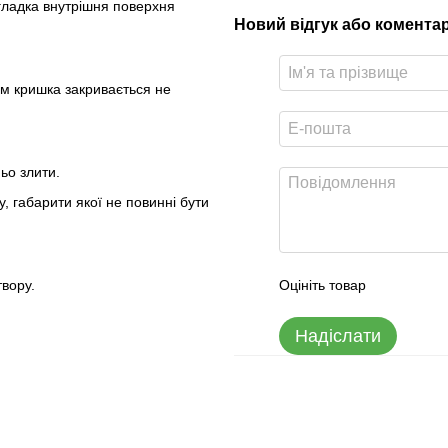
 гладка внутрішня поверхня
Новий відгук або комента
цим кришка закривається не
ьо злити.
, габарити якої не повинні бути
твору.
Оцініть товар
Надіслати