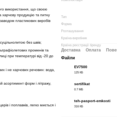
ого використання, що своєю
а харчову продукцію та питну
Тип
 заводом пластикових виробів
Форма
Розташування
Країна-виробник
суцільнолитою без швів;
Країна реєстрації бренду
Доставка
Оплата
Пове
льтрафіолетових променів та
лиці при температурі від -20 до
Файли
EV7500
х і не харчових речовин: вода,
125 КБ
PDF
й асортимент форм і літражу,
sertifikat
0.7 МБ
PDF
teh-pasport-emkosti
ерів і поплавків, легко миється і
316 КБ
PDF