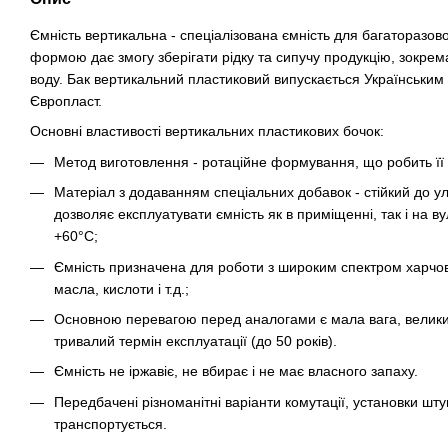
Ємність вертикальна - спеціалізована ємність для багаторазов
формою дає змогу зберігати рідку та сипучу продукцію, зокрем
воду. Бак вертикальний пластиковий випускається Українським
Європласт.
Основні властивості вертикальних пластикових бочок:
Метод виготовлення - ротаційне формування, що робить її 
Матеріал з додаванням спеціальних добавок - стійкий до у
дозволяє експлуатувати ємність як в приміщенні, так і на ву
+60°C;
Ємність призначена для роботи з широким спектром харчови
масла, кислоти і т.д.;
Основною перевагою перед аналогами є мала вага, велики
тривалий термін експлуатації (до 50 років).
Ємність не іржавіє, не вбирає і не має власного запаху.
Передбачені різноманітні варіанти комутації, установки штуц
транспортується.