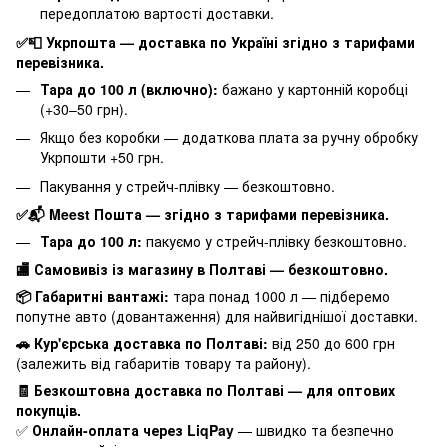
передоплатою вартості доставки.
✅📮 Укрпошта — доставка по Україні згідно з тарифами
перевізника.
Тара до 100 л (включно):
бажано у картонній коробці
(+30–50 грн).
Якщо без коробки — додаткова плата за ручну обробку
Укрпошти +50 грн.
Пакування у стрейч-плівку — безкоштовно.
✅📬 Meest Пошта — згідно з тарифами перевізника.
Тара до 100 л:
пакуємо у стрейч-плівку безкоштовно.
🏬 Самовивіз із магазину в Полтаві — безкоштовно.
📦 Габаритні вантажі:
тара понад 1000 л — підберемо
попутне авто (довантаження) для найвигіднішої доставки.
🚗 Кур'єрська доставка по Полтаві:
від 250 до 600 грн
(залежить від габаритів товару та району).
🧾 Безкоштовна доставка по Полтаві — для оптових
покупців.
✅
Онлайн-оплата через LiqPay
— швидко та безпечно