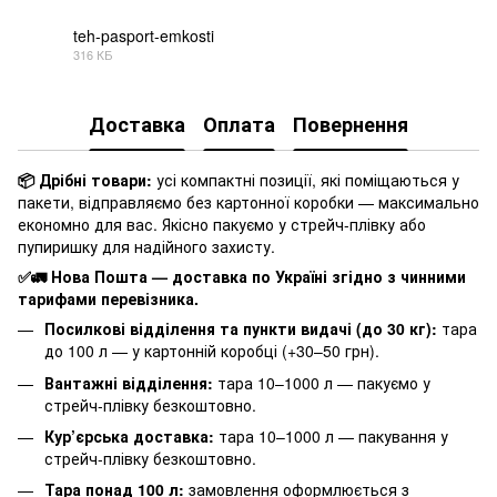
teh-pasport-emkosti
316 КБ
PDF
Доставка
Оплата
Повернення
📦 Дрібні товари:
усі компактні позиції, які поміщаються у
пакети, відправляємо без картонної коробки — максимально
економно для вас. Якісно пакуємо у стрейч-плівку або
пупиришку для надійного захисту.
✅🚛 Нова Пошта — доставка по Україні згідно з чинними
тарифами перевізника.
Посилкові відділення та пункти видачі (до 30 кг):
тара
до 100 л — у картонній коробці (+30–50 грн).
Вантажні відділення:
тара 10–1000 л — пакуємо у
стрейч-плівку безкоштовно.
Кур’єрська доставка:
тара 10–1000 л — пакування у
стрейч-плівку безкоштовно.
Тара понад 100 л:
замовлення оформлюється з