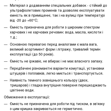
Матеріал з додаванням спеціальних добавок - стійкий до
ультрафіолетових променів та дозволяє експлуатувати
ємність як в приміщенні, так і на вулиці при температурі
від -20 до +60°C;
Ємність призначена для роботи з широким спектром
харчових і не харчових речовин: вода, масла, кислоти і
т.д.;
Основною перевагою перед аналогами є мала вага,
великий асортимент форм і літражу, тривалий термін
експлуатації (до 50 років).
Ємність не іржавіє, не вбирає і не має власного запаху.
Передбачені різноманітні варіанти комутації, установки
штуцерів і поплавків, легко миється і транспортується.
Наявність темного зовнішнього кольору (двох,
тришарові) і гладка внутрішня поверхня перешкоджають
цвітінню води.
Обмеження в експлуатації:
Ємність не призначена для роботи під тиском, в зв'язку
з цим кришка закривається не герметично.