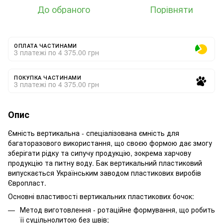
До обраного
Порівняти
ОПЛАТА ЧАСТИНАМИ
3 платежі по 4 375.00 грн
ПОКУПКА ЧАСТИНАМИ
3 платежі по 4 375.00 грн
Опис
Ємність вертикальна - спеціалізована ємність для
багаторазового використання, що своєю формою дає змогу
зберігати рідку та сипучу продукцію, зокрема харчову
продукцію та питну воду. Бак вертикальний пластиковий
випускається Українським заводом пластикових виробів
Європласт.
Основні властивості вертикальних пластикових бочок:
Метод виготовлення - ротаційне формування, що робить
її суцільнолитою без швів;