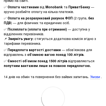
прямо на сайті.
✅
Оплата частинами
від
Monobank
та
ПриватБанку
—
зручно розбийте оплату на кілька платежів.
✅
Оплата на розрахунковий рахунок ФОП
(2 група,
без
ПДВ
) — для фізичних та юридичних осіб.
✅
Післяплата (оплата при отриманні)
— доступна у
відділеннях перевізників.
📌
Зверніть увагу:
стягується додаткова комісія згідно з
тарифами перевізника.
✅
Передплата вартості доставки
— обов’язкова для
відправлень з
об’ємною вагою понад 100 літрів
.
✅
Ємності об’ємом понад 1500 літрів
відправляються
попутним вантажем лише за повною передплатою.
14 днів на обмін та повернення без зайвих запитань.
Умови
.