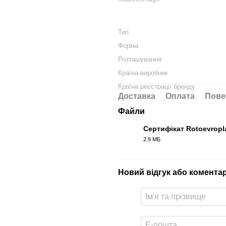
Тип
Форма
Розташування
Країна-виробник
Країна реєстрації бренду
Доставка
Оплата
Пове
Файли
Сертифікат Rotoevropl
2.9 МБ
PDF
Новий відгук або комента