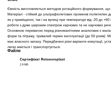
Ємність виготовляється методом ротаційного формування, що р
Матеріал - стійкий до ультрафіолетових променів поліетилен д
як у приміщенні, так і на вулиці при температурі від -20 до +6
роботи з дуже широким спектром харчових та не харчових речов
Основною перевагою перед різноманітними аналогами є мала 
форм та літражу, тривалий термін експлуатації (до 50 років). Міс
має власного запаху. Передбачені різні варіанти комутації, уст
легко миється і транспортується.
Файли
Сертифікат Rotoevroplast
2.9 МБ
PDF