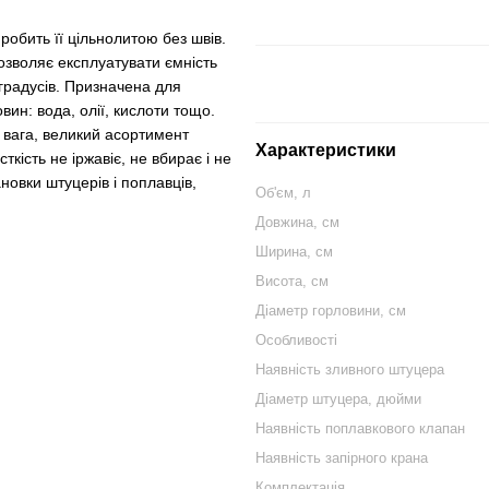
обить її цільнолитою без швів.
озволяє експлуатувати ємність
0 градусів. Призначена для
ин: вода, олії, кислоти тощо.
вага, великий асортимент
Характеристики
ткість не іржавіє, не вбирає і не
ановки штуцерів і поплавців,
Об'єм, л
Довжина, см
Ширина, см
Висота, см
Діаметр горловини, см
Особливості
Наявність зливного штуцера
Діаметр штуцера, дюйми
Наявність поплавкового клапан
Наявність запірного крана
Комплектація