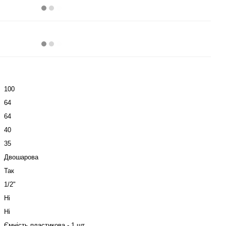
100
64
64
40
35
Двошарова
Так
1/2"
Ні
Ні
Ємність пластикова - 1 шт