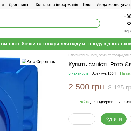
ня
Дропшипінг
Контактна інформація
Блог
Угода користувач
+38
+38
Пер
 ємності, бочки та товари для саду й городу з доставкою
Пластикові ємності, бочки та товари для 
Купить ємність Рото Є
В наявності
Артикул: 1664
Написа
2 500 грн
3 125 г
Увійти
для відображення накоп
%
Купити