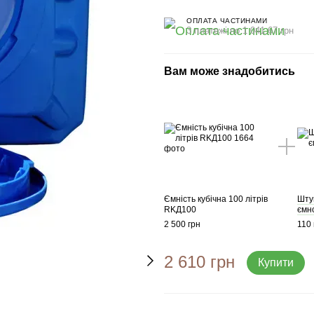
ОПЛАТА ЧАСТИНАМИ
3 платежі по 1 041.67 грн
Вам може знадобитись
Ємність кубічна 100 літрів
Штуц
RKД100
ємн
2 500 грн
110 
2 610 грн
Купити