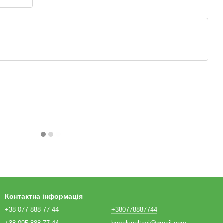
Контактна інформація
+38 077 888 77 44
+380778887744
+38 095 888 77 44
barrelvpoltavi@gmail.com