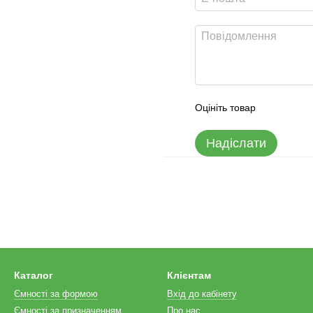
Оцініть товар
Надіслати
Каталог
Клієнтам
Ємності за формою
Вхід до кабінету
Ємності за призначенням
Про нас