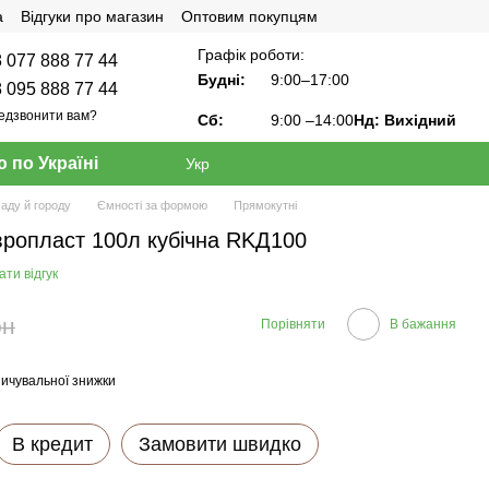
а
Відгуки про магазин
Оптовим покупцям
Графік роботи:
 077 888 77 44
Будні:
9:00–17:00
 095 888 77 44
едзвонити вам?
Сб:
9:00
–14:00
Нд: Вихідний
 по Україні
Укр
саду й городу
Ємності за формою
Прямокутні
вропласт 100л кубічна RKД100
ти відгук
рн
Порівняти
В бажання
ичувальної знижки
В кредит
Замовити швидко