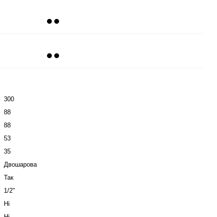
300
88
88
53
35
Двошарова
Так
1/2"
Ні
Ні