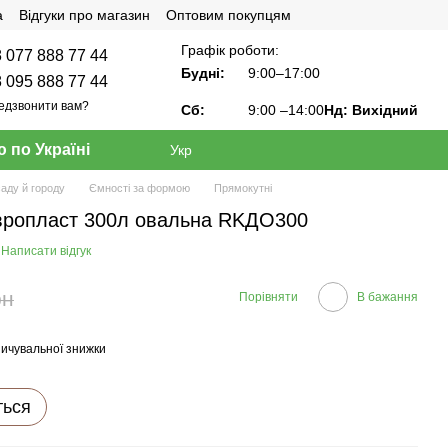
а
Відгуки про магазин
Оптовим покупцям
Графік роботи:
 077 888 77 44
Будні:
9:00–17:00
 095 888 77 44
едзвонити вам?
Сб:
9:00
–14:00
Нд: Вихідний
 по Україні
Укр
саду й городу
Ємності за формою
Прямокутні
Європласт 300л овальна RKДО300
Написати відгук
рн
Порівняти
В бажання
ичувальної знижки
ться