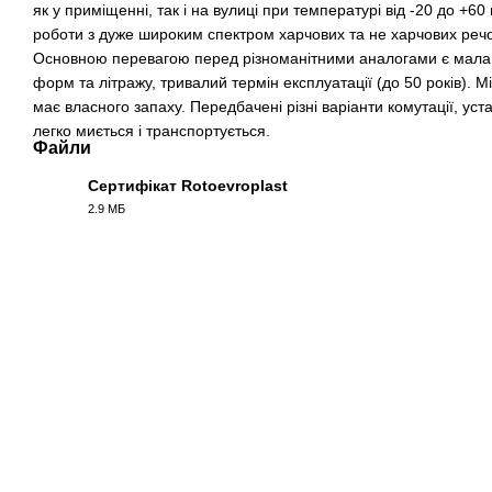
як у приміщенні, так і на вулиці при температурі від -20 до +6
роботи з дуже широким спектром харчових та не харчових речов
Основною перевагою перед різноманітними аналогами є мала 
форм та літражу, тривалий термін експлуатації (до 50 років). Міс
має власного запаху. Передбачені різні варіанти комутації, уст
легко миється і транспортується.
Файли
Сертифікат Rotoevroplast
2.9 МБ
PDF