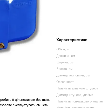
Характеристики
Об'єм, л
Довжина, см
Ширина, см
Висота, см
Діаметр горловини, см
Особливості
Наявність зливного штуцера
Діаметр штуцера, дюйми
обить її цільнолитою без швів.
Наявність поплавкового клапан
озволяє експлуатувати ємність
Наявність запірного крана