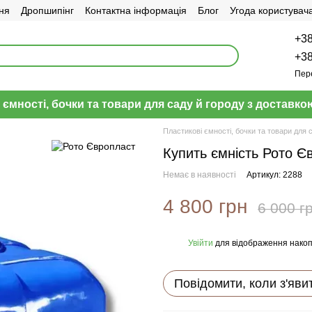
ня
Дропшипінг
Контактна інформація
Блог
Угода користувач
+38
+38
Пер
 ємності, бочки та товари для саду й городу з доставкою
Пластикові ємності, бочки та товари для 
Купить ємність Рото 
Немає в наявності
Артикул: 2288
4 800 грн
6 000 г
Увійти
для відображення накоп
%
Повідомити, коли з'яви