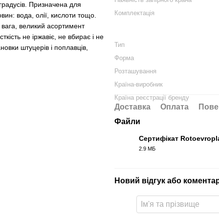
0 градусів. Призначена для
Комплектація
ин: вода, олії, кислоти тощо.
вага, великий асортимент
ткість не іржавіє, не вбирає і не
Тип
ановки штуцерів і поплавців,
Форма
Розташування
Країна-виробник
Країна реєстрації бренду
Доставка
Оплата
Пове
Файли
Сертифікат Rotoevropl
2.9 МБ
PDF
Новий відгук або комента