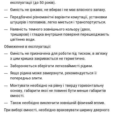
експлуатації (до 50 років).
Ємність не іржавіє, не вбирає і не має власного запаху.
Передбачені різноманітні варіанти комутації, установки
штуцерів і поплавків, легко миється і транспортується.
Наявність темного зовнішнього кольору (двох,
тришарові) і гладка внутрішня поверхня перешкоджають
цвітінню води.
Обмеження в експлуатації:
Ємність не призначена для роботи під тиском, в зв'язку
з цим кришка закривається не герметично.
Забороняється зберігати легкозаймисті рідини.
Якщо рідина може замерзнути, рекомендується її
попередньо злити.
Монтувати необхідно на рівну і тверду горизонтальну
основу, габарити якої не повинні бути менше габаритів
ємності.
Також необхідно виключити зовнішній фізичний вплив.
При виборі ємності, необхідно враховувати ширину дверного