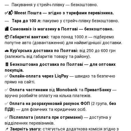
Пакування у стрейч-плівку — безкоштовно.
✅📬 Meest Пошта — згідно з тарифами перевізника.
Тара до 100 л:
пакуємо у стрейч-плівку безкоштовно.
🏬 Самовивіз із магазину в Полтаві — безкоштовно.
📦 Габаритні вантажі:
тара понад 1000 л — підберемо
попутне авто (довантаження) для найвигіднішої доставки.
🚗 Кур'єрська доставка по Полтаві:
від 250 до 600 грн
(залежить від габаритів товару та району).
🧾 Безкоштовна доставка по Полтаві — для оптових
покупців.
✅
Онлайн-оплата через LiqPay
— швидко та безпечно
прямо на сайті.
✅
Оплата частинами
від
Monobank
та
ПриватБанку
—
зручно розбийте оплату на кілька платежів.
✅
Оплата на розрахунковий рахунок ФОП
(2 група,
без
ПДВ
) — для фізичних та юридичних осіб.
✅
Післяплата (оплата при отриманні)
— доступна у
відділеннях перевізників.
📌
Зверніть увагу:
стягується додаткова комісія згідно з