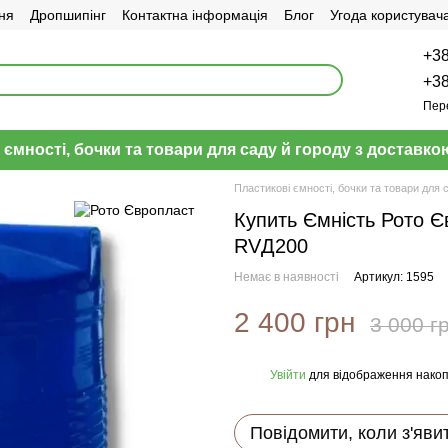
ня
Дропшипінг
Контактна інформація
Блог
Угода користувач
+38
+38
Пер
 ємності, бочки та товари для саду й городу з доставкою
Пластикові ємності, бочки та товари для 
Купить Ємність Рото 
RVД200
Немає в наявності
Артикул: 1595
2 400 грн
3 000 г
Увійти
для відображення накоп
%
Повідомити, коли з'яви