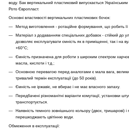
воду. Бак вертикальний пластиковий випускається Українським
Рото Європласт.
Основні властивості вертикальних пластикових бочок:
Метод виготовлення - ротаційне формування, що робить її 
Матеріал з додаванням спеціальних добавок - стійкий до у
дозволяє експлуатувати ємність як в приміщенні, так і на ву
+60°C;
Ємність призначена для роботи з широким спектром харчови
масла, кислоти і т.д.;
Основною перевагою перед аналогами є мала вага, велики
тривалий термін експлуатації (до 50 років).
Ємність не іржавіє, не вбирає і не має власного запаху.
Передбачені різноманітні варіанти комутації, установки штуц
транспортується.
Наявність темного зовнішнього кольору (двох, тришарові) і
перешкоджають цвітінню води.
Обмеження в експлуатації: