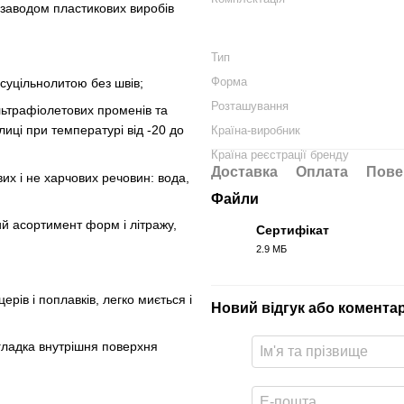
 заводом пластикових виробів
Тип
Форма
суцільнолитою без швів;
Розташування
льтрафіолетових променів та
лиці при температурі від -20 до
Країна-виробник
Країна реєстрації бренду
Доставка
Оплата
Пове
х і не харчових речовин: вода,
Файли
й асортимент форм і літражу,
Сертифікат
2.9 МБ
PDF
ерів і поплавків, легко миється і
Новий відгук або комента
 гладка внутрішня поверхня