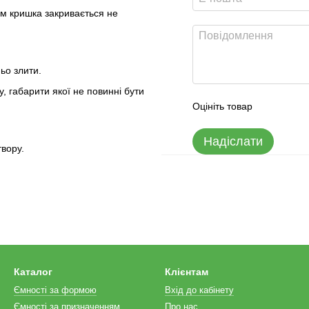
цим кришка закривається не
ьо злити.
, габарити якої не повинні бути
Оцініть товар
Надіслати
твору.
Каталог
Клієнтам
Ємності за формою
Вхід до кабінету
Ємності за призначенням
Про нас