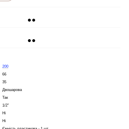
200
66
35
Двошарова
Так
1/2"
Ні
Ні
Ємність пластикова - 1 шт