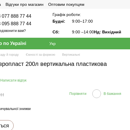
а
Відгуки про магазин
Оптовим покупцям
Графік роботи:
 077 888 77 44
Будні:
9:00–17:00
 095 888 77 44
едзвонити вам?
Сб:
9:00
–14:00
Нд: Вихідний
 по Україні
Укр
саду й городу
Ємності за формою
Вертикальні
Європласт 200л вертикальна пластикова
Написати відгук
рн
Порівняти
В бажання
ичувальної знижки
ться