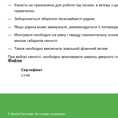
Ємність не призначена для роботи під тиском, в зв'язку з 
герметично.
Забороняється зберігати легкозаймисті рідини.
Якщо рідина може замерзнути, рекомендується її попередн
Монтувати необхідно на рівну і тверду горизонтальну основу
менше габаритів ємності.
Також необхідно виключити зовнішній фізичний вплив.
При виборі ємності, необхідно враховувати ширину дверного о
Файли
Сертифікат
2.9 МБ
PDF
© Barrel Полтава. Всі права захищено.