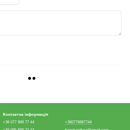
Контактна інформація
+38 077 888 77 44
+380778887744
+38 095 888 77 44
barrelvpoltavi@gmail.com