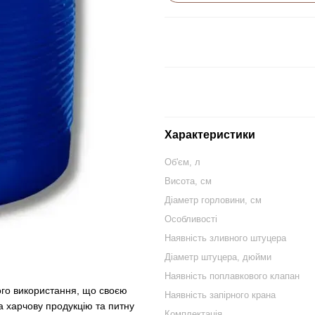
Характеристики
Об'єм, л
Висота, см
Діаметр горловини, см
Особливості
Наявність зливного штуцера
Діаметр штуцера, дюйми
Наявність поплавкового клапан
ого використання, що своєю
Наявність запірного крана
а харчову продукцію та питну
Комплектація