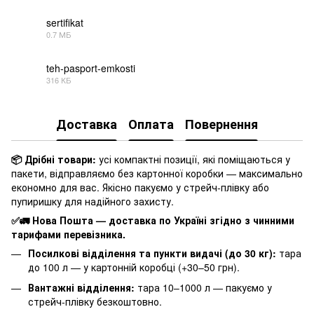
sertifikat
0.7 МБ
PDF
teh-pasport-emkosti
316 КБ
PDF
Доставка
Оплата
Повернення
📦 Дрібні товари:
усі компактні позиції, які поміщаються у
пакети, відправляємо без картонної коробки — максимально
економно для вас. Якісно пакуємо у стрейч-плівку або
пупиришку для надійного захисту.
✅🚛 Нова Пошта — доставка по Україні згідно з чинними
тарифами перевізника.
Посилкові відділення та пункти видачі (до 30 кг):
тара
до 100 л — у картонній коробці (+30–50 грн).
Вантажні відділення:
тара 10–1000 л — пакуємо у
стрейч-плівку безкоштовно.