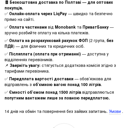
🧾 Безкоштовна доставка по Полтаві — для оптових
покупців.
✅
Онлайн-оплата через LiqPay
— швидко та безпечно
прямо на сайті.
✅
Оплата частинами
від
Monobank
та
ПриватБанку
—
зручно розбийте оплату на кілька платежів.
✅
Оплата на розрахунковий рахунок ФОП
(2 група,
без
ПДВ
) — для фізичних та юридичних осіб.
✅
Післяплата (оплата при отриманні)
— доступна у
відділеннях перевізників.
📌
Зверніть увагу:
стягується додаткова комісія згідно з
тарифами перевізника.
✅
Передплата вартості доставки
— обов’язкова для
відправлень з
об’ємною вагою понад 100 літрів
.
✅
Ємності об’ємом понад 1500 літрів
відправляються
попутним вантажем лише за повною передплатою.
14 днів на обмін та повернення без зайвих запитань.
Умови
.