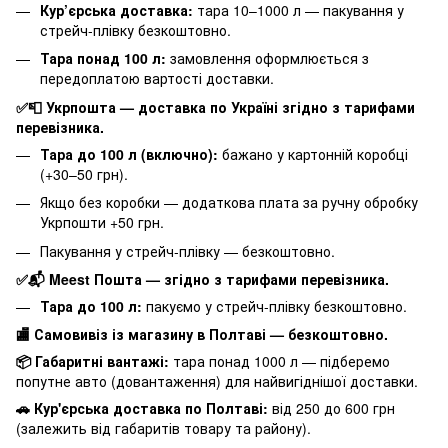
Кур’єрська доставка:
тара 10–1000 л — пакування у
стрейч-плівку безкоштовно.
Тара понад 100 л:
замовлення оформлюється з
передоплатою вартості доставки.
✅📮 Укрпошта — доставка по Україні згідно з тарифами
перевізника.
Тара до 100 л (включно):
бажано у картонній коробці
(+30–50 грн).
Якщо без коробки — додаткова плата за ручну обробку
Укрпошти +50 грн.
Пакування у стрейч-плівку — безкоштовно.
✅📬 Meest Пошта — згідно з тарифами перевізника.
Тара до 100 л:
пакуємо у стрейч-плівку безкоштовно.
🏬 Самовивіз із магазину в Полтаві — безкоштовно.
📦 Габаритні вантажі:
тара понад 1000 л — підберемо
попутне авто (довантаження) для найвигіднішої доставки.
🚗 Кур'єрська доставка по Полтаві:
від 250 до 600 грн
(залежить від габаритів товару та району).