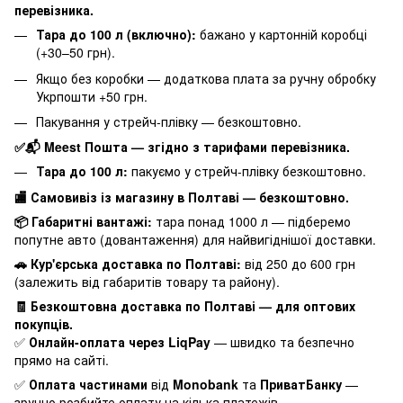
перевізника.
Тара до 100 л (включно):
бажано у картонній коробці
(+30–50 грн).
Якщо без коробки — додаткова плата за ручну обробку
Укрпошти +50 грн.
Пакування у стрейч-плівку — безкоштовно.
✅📬 Meest Пошта — згідно з тарифами перевізника.
Тара до 100 л:
пакуємо у стрейч-плівку безкоштовно.
🏬 Самовивіз із магазину в Полтаві — безкоштовно.
📦 Габаритні вантажі:
тара понад 1000 л — підберемо
попутне авто (довантаження) для найвигіднішої доставки.
🚗 Кур'єрська доставка по Полтаві:
від 250 до 600 грн
(залежить від габаритів товару та району).
🧾 Безкоштовна доставка по Полтаві — для оптових
покупців.
✅
Онлайн-оплата через LiqPay
— швидко та безпечно
прямо на сайті.
✅
Оплата частинами
від
Monobank
та
ПриватБанку
—
зручно розбийте оплату на кілька платежів.