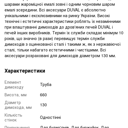
шарами жароміцної емалі зовні і одним чорновим шаром
емалі зсередини. Всі аксесуари DUVAL є абсолютно
унікальними і ексклюзивними на ринку України. Високі
технічні і естетичні характеристики роблять їх незамінними
при влаштуванні димоходів до дров'яних печей DUVAL і
печей інших виробників. Термін їх служби складає мінімум 10
років, що значно (в рази) перевищує термін служби
димоходів з оцинкованої сталі і такими ж, як з нержавіючої
сталі, тільки набагато естетичними і чистішими. Всі
аксесуари розраховані для димоходів діаметром 130 мм.
Характеристики
Елемент
Труба
димоходу
Висота, мм
660
Діаметр
130
димохода, мм
Кількість
Одностінні
стінок
Призначення
Для булер'янів, Для буржуйок, Для