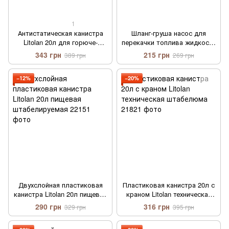
1
Антистатическая канистра
Шланг-груша насос для
Litolan 20л для горюче-
перекачки топлива жидкости
смазочных материалов
ручной резиновый 2 метра
343 грн
215 грн
389 грн
269 грн
шланг
−12%
−20%
Двухслойная пластиковая
Пластиковая канистра 20л с
канистра Litolan 20л пищевая
краном Litolan техническая
штабелируемая
штабелюма
290 грн
316 грн
329 грн
395 грн