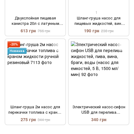
1
Двухслойная пищевая
Шланг-груша насос для
канистра 20л с латунным
пищевых жидкостей, вина
краном Litolan
ручной резиновый 1,4м с
613 грн
190 грн
766 грн
238 грн
штабелируемая защита от
фильтром.
УФ
−20%
Новинка
Шланг-груша 2м насос для
Электрический насос-сифон
перекачки топлива с краном
USB для перелива
жидкости ручной резиновый
жидкостей, пива, вина,
275 грн
340 грн
344 грн
браги, воды (насос для
емкостей, 5 В, 1500 мл/мин)