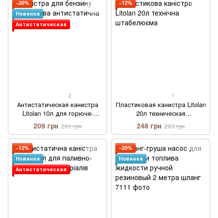
−20%
−12%
Новинка
Антистатическая
2
1
Антистатическая канистра
Пластиковая канистра Litolan
Litolan 10л для горюче-
20л техническая
смазочных материалов
штабелируемая
209 грн
248 грн
261 грн
283 грн
−12%
−20%
Новинка
Новинка
Антистатическая