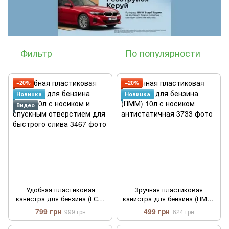
Фильтр
По популярности
−20%
−20%
Новинка
Новинка
Видео
Удобная пластиковая
Зручная пластиковая
канистра для бензина (ГСМ)
канистра для бензина (ПММ)
20л с носиком и спускным
10л с носиком антистатичная
799 грн
499 грн
999 грн
624 грн
отверстием для быстрого
слива