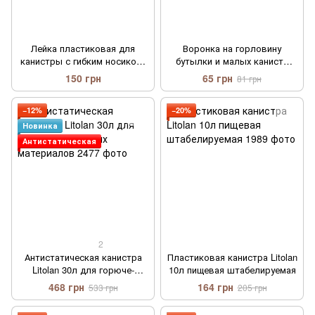
Лейка пластиковая для
Воронка на горловину
канистры с гибким носиком,
бутылки и малых канистр
для заправки генератора и
"Litolan"
150 грн
65 грн
81 грн
топлива
−12%
−20%
Новинка
Антистатическая
2
Антистатическая канистра
Пластиковая канистра Litolan
Litolan 30л для горюче-
10л пищевая штабелируемая
смазочных материалов
468 грн
164 грн
533 грн
205 грн