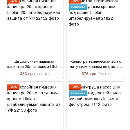
−20%
−20%
Новинка
Двухслойная пищевая
Канистра техническая 20л с
канистра 20л с краном Litolan
латунным краном под шланг
20л штабелируемая защита
Litolan штабелируемая
353 грн
576 грн
441 грн
720 грн
от УФ
−20%
−20%
Новинка