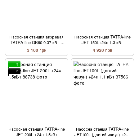
Насосная станция вихревая
Насосная станция TATRA-line
TATRA-line QB60 0.37 кВт с
JET 150L+24л 1.3 кВт
баком 24 л
3 100 грн
4 920 грн
3
3
Насосная станция TATRA-line
Насосна станція TATRA-line
JET 200L +24л 1.5кВт
JET100L (довгий чавун) +24л