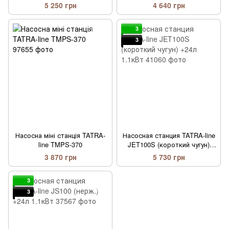
1.1 кВт
5 250 грн
4 640 грн
3
3
Насосна міні станція TATRA-
Насосная станция TATRA-line
line TMPS-370
JET100S (короткий чугун)
+24л 1.1кВт
3 870 грн
5 730 грн
3
3