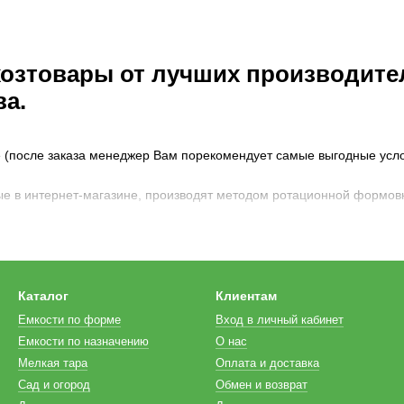
хозтовары от лучших производите
ва.
(после заказа менеджер Вам порекомендует самые выгодные услов
е в интернет-магазине, производят методом ротационной формовки,
а;
Каталог
Клиентам
Емкости по форме
Вход в личный кабинет
Емкости по назначению
О нас
Мелкая тара
Оплата и доставка
Сад и огород
Обмен и возврат