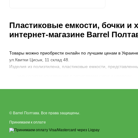
Пластиковые емкости, бочки и 
интернет-магазине Barrel Полта
Товары можно приобрести онлайн по лучшим ценам в Украине 
ул.Квитки Цисык, 11 склад 48.
Изделия из полиэтилена, пластиковые емкости, представленны
цельнолитая конструкция с отсутствием швов и царапин;
возможность создания емкости любой конструкции и объем
многослойность;
защита от ультрафиолетовых лучей;
химическая стойкость;
© Barrel Полтава. Все права защищены.
Принимаем к оплате
широкий спектр применения;
возможность индивидуальных и нестандартных решений.