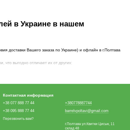
лей в Украине в нашем
ия доставки Вашего заказа по Украине) и офлайн в г.Полтава
 что выгодно отличает их от других:
Контактная информация
+38 077 888 77 44
+380778887744
+38 095 888 77 44
barrelvpoltavi@gmail.com
Перезвонить вам?
г.Полтава ул.Квитки Цисык, 11
склад 48