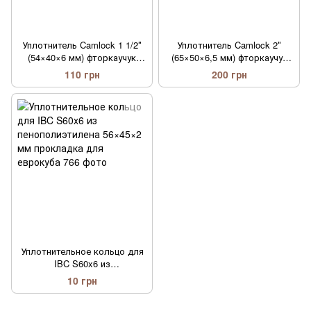
Уплотнитель Camlock 1 1/2″
Уплотнитель Camlock 2″
(54×40×6 мм) фторкаучук
(65×50×6,5 мм) фторкаучук
Viton (FKM)
Viton (FKM)
110 грн
200 грн
Уплотнительное кольцо для
IBC S60x6 из
пенополиэтилена 56×45×2 мм
10 грн
прокладка для еврокуба