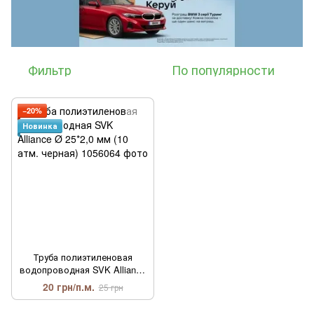
Фильтр
По популярности
−20%
Новинка
Труба полиэтиленовая
водопроводная SVK Alliance
Ø 25*2,0 мм (10 атм. черная)
20 грн/п.м.
25 грн