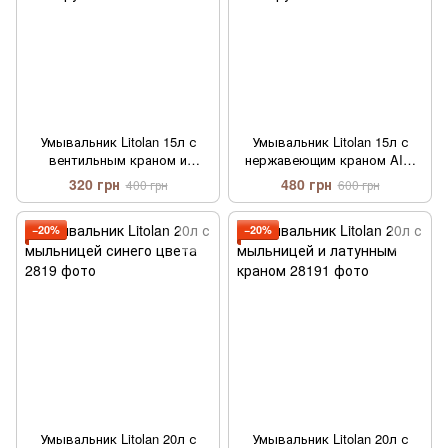
Умывальник Litolan 15л с
Умывальник Litolan 15л с
вентильным краном и
нержавеющим краном AISI
мыльницей синего цвета
304 и мыльницей синего
320 грн
480 грн
400 грн
600 грн
цвета.
−20%
−20%
Умывальник Litolan 20л с
Умывальник Litolan 20л с