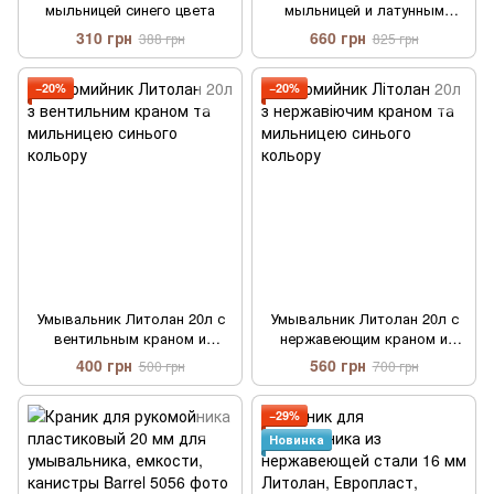
мыльницей синего цвета
мыльницей и латунным
краном
310 грн
660 грн
388 грн
825 грн
−20%
−20%
Умывальник Литолан 20л с
Умывальник Литолан 20л с
вентильным краном и
нержавеющим краном и
мыльницей синего цвета.
мыльницей синего цвета.
400 грн
560 грн
500 грн
700 грн
−29%
Новинка