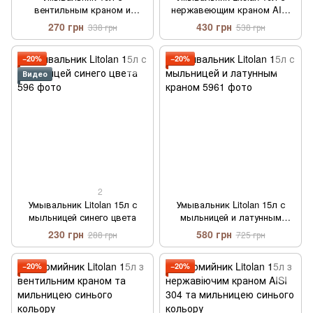
вентильным краном и
нержавеющим краном AISI
регулировкой потока воды
304 и мыльницей синего
270 грн
430 грн
338 грн
538 грн
Litolan
цвета.
−20%
−20%
Видео
2
Умывальник Litolan 15л с
Умывальник Litolan 15л с
мыльницей синего цвета
мыльницей и латунным
краном
230 грн
580 грн
288 грн
725 грн
−20%
−20%