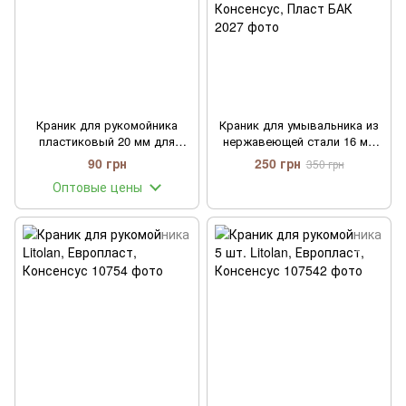
Краник для рукомойника
Краник для умывальника из
пластиковый 20 мм для
нержавеющей стали 16 мм
умывальника, емкости,
Литолан, Европласт,
90 грн
250 грн
350 грн
канистры Barrel
Консенсус, Пласт БАК
Оптовые цены