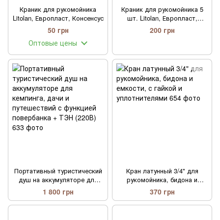
Краник для рукомойника
Краник для рукомойника 5
Litolan, Европласт, Консенсус
шт. Litolan, Европласт,
Консенсус
50 грн
200 грн
Оптовые цены
Портативный туристический
Кран латунный 3/4" для
душ на аккумуляторе для
рукомойника, бидона и
кемпинга, дачи и
емкости, с гайкой и
1 800 грн
370 грн
путешествий с функцией
уплотнителями
повербанка + ТЭН (220В)