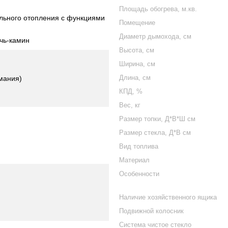
Площадь обогрева, м.кв.
ального отопления с функциями
Помещение
Диаметр дымохода, см
ечь-камин
Высота, см
Ширина, см
Длина, см
мания)
КПД, %
Вес, кг
Размер топки, Д*В*Ш см
Размер стекла, Д*В см
Вид топлива
Материал
Особенности
Наличие хозяйственного ящика
Подвижной колосник
Система чистое стекло