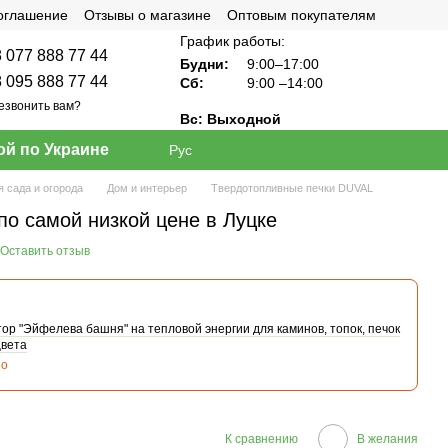
соглашение
Отзывы о магазине
Оптовым покупателям
График работы:
 077 888 77 44
Будни:
9:00–17:00
 095 888 77 44
Сб:
9:00
–14:00
езвонить вам?
Вс: Выходной
ой по Украине
Рус
я сада и огорода
Дом и интерьер
Твердотопливные печки DUVAL
по самой низкой цене в Луцке
Оставить отзыв
р "Эйфелева башня" на тепловой энергии для каминов, топок, печок
цвета
но
К сравнению
В желания