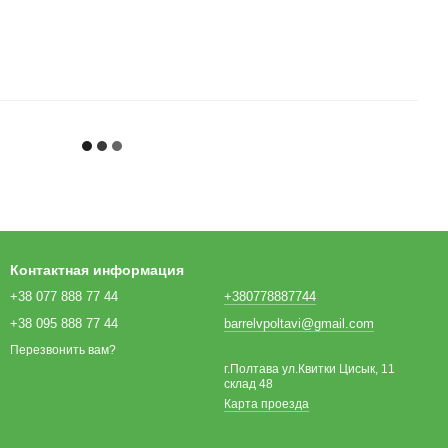
Контактная информация
+38 077 888 77 44
+380778887744
+38 095 888 77 44
barrelvpoltavi@gmail.com
Перезвонить вам?
г.Полтава ул.Квитки Цисык, 11
склад 48
Карта проезда