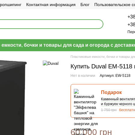
ропшипинг
Контактная информация
Блог
Пользовательское 
+38
+38
Пер
емкости, бочки и товары для сада и огорода с доставк
Пластиковые емкости, бочки и товары дл
Купить Duval EM-5118 
Нет в наличии
Артикул: EW-5118
Подарок
Каминный вентилято
и буржуек черного 
1 750 грн
бесплат
60 000 грн