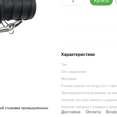
Купить
Характеристики
Тип
Тип соединения
Материал
Размер резьбы на входе (со сторо
Присоединительный размер на вы
Наличие быстросъемного соедине
Наличие запорного элемента (кран
рой стыковки промышленных
Доставка
Оплата
Возв