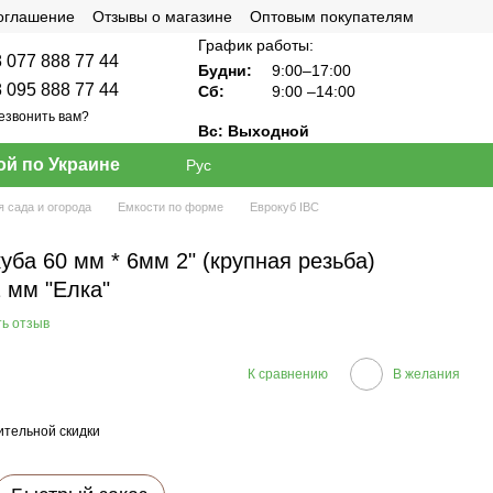
соглашение
Отзывы о магазине
Оптовым покупателям
График работы:
 077 888 77 44
Будни:
9:00–17:00
 095 888 77 44
Сб:
9:00
–14:00
езвонить вам?
Вс: Выходной
ой по Украине
Рус
я сада и огорода
Емкости по форме
Еврокуб IBC
уба 60 мм * 6мм 2" (крупная резьба)
2 мм "Елка"
ь отзыв
К сравнению
В желания
тельной скидки