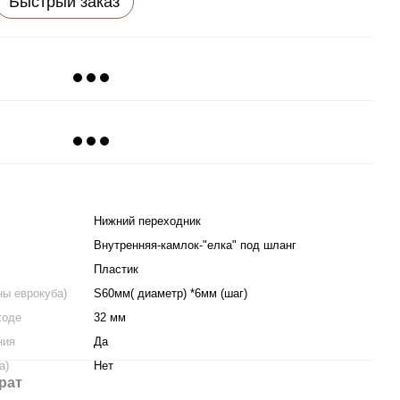
Быстрый заказ
Нижний переходник
Внутренняя-камлок-"елка" под шланг
Пластик
ны еврокуба)
S60мм( диаметр) *6мм (шаг)
ходе
32 мм
ния
Да
а)
Нет
рат