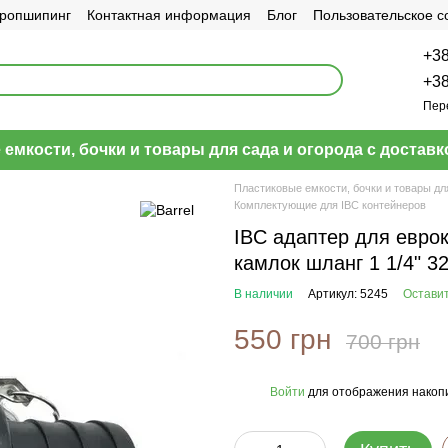
ропшипинг
Контактная информация
Блог
Пользовательское 
+38
+38
Пер
емкости, бочки и товары для сада и огорода с доставк
Пластиковые емкости, бочки и товары дл
Комплектующие для IBC контейнеров
IBC адаптер для еврок
камлок шланг 1 1/4" 3
В наличии
Артикул: 5245
Оставит
550 грн
700 грн
Войти
для отображения накопи
%