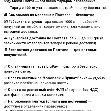
✅📬 Meest Почта — согласно тарифам перевозчика.
Тара до 100 л:
упаковываем в стрейч-пленку бесплатно.
🏬 Самовывоз из магазина в Полтаве — бесплатно.
📦 Габаритные грузы:
тара свыше 1000 л — подберём
попутный автомобиль (довантажение) для максимально
выгодной доставки.
🚗 Курьерская доставка по Полтаве:
от 250 до 600 грн (в
зависимости от габаритов товара и района доставки).
🧾 Бесплатная доставка по Полтаве — для оптовых
покупателей.
✅
Онлайн-оплата через LiqPay
— быстро и безопасно
прямо на сайте.
✅
Оплата частями
от
Monobank
и
ПриватБанка
— удобно
разбейте платёж на несколько частей.
✅
Оплата на расчетный счёт ФЛП
(2 группа,
без НДС
) —
для физических и юридических лиц.
✅
Наложенный платёж (оплата при получении)
—
доступен в отделениях перевозчиков.
📌
Обратите внимание:
взимается дополнительная