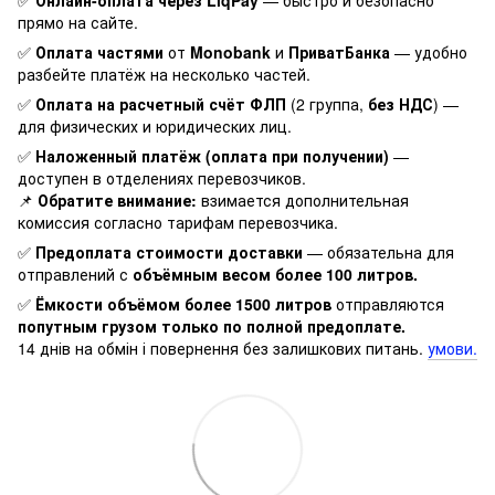
✅
Онлайн-оплата через LiqPay
— быстро и безопасно
прямо на сайте.
✅
Оплата частями
от
Monobank
и
ПриватБанка
— удобно
разбейте платёж на несколько частей.
✅
Оплата на расчетный счёт ФЛП
(2 группа,
без НДС
) —
для физических и юридических лиц.
✅
Наложенный платёж (оплата при получении)
—
доступен в отделениях перевозчиков.
📌
Обратите внимание:
взимается дополнительная
комиссия согласно тарифам перевозчика.
✅
Предоплата стоимости доставки
— обязательна для
отправлений с
объёмным весом более 100 литров.
✅
Ёмкости объёмом более 1500 литров
отправляются
попутным грузом только по полной предоплате.
14 днів на обмін і повернення без залишкових питань.
умови.