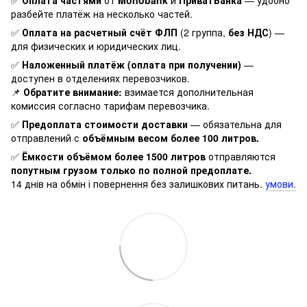
✅
Оплата частями
от
Monobank
и
ПриватБанка
— удобно
разбейте платёж на несколько частей.
✅
Оплата на расчетный счёт ФЛП
(2 группа,
без НДС
) —
для физических и юридических лиц.
✅
Наложенный платёж (оплата при получении)
—
доступен в отделениях перевозчиков.
📌
Обратите внимание:
взимается дополнительная
комиссия согласно тарифам перевозчика.
✅
Предоплата стоимости доставки
— обязательна для
отправлений с
объёмным весом более 100 литров.
✅
Ёмкости объёмом более 1500 литров
отправляются
попутным грузом только по полной предоплате.
14 днів на обмін і повернення без залишкових питань.
умови.