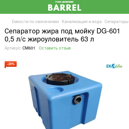
Емкости по назначению
Канализация и вода
Сепараторы
Сепаратор жира под мойку DG-601
0,5 л/c жироуловитель 63 л
Артикул:
СМ601
Оставить отзыв
−20%