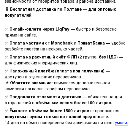
зависимости от габаритов товара и района доставки).
🧾 Бесплатная доставка по Полтаве — для оптовых
покупателей.
✅
Онлайн-оплата через LiqPay
— быстро и безопасно
прямо на сайте.
✅
Оплата частями
от
Monobank
и
ПриватБанка
— удобно
разбейте платёж на несколько частей.
✅
Оплата на расчетный счёт ФЛП
(2 группа,
без НДС
) —
для физических и юридических лиц.
✅
Наложенный платёж (оплата при получении)
—
доступен в отделениях перевозчиков.
📌
Обратите внимание:
взимается дополнительная
комиссия согласно тарифам перевозчика.
✅
Предоплата стоимости доставки
— обязательна для
отправлений с
объёмным весом более 100 литров.
✅
Ёмкости объёмом более 1500 литров
отправляются
попутным грузом только по полной предоплате.
14 днів на обмін і повернення без залишкових питань.
умови.