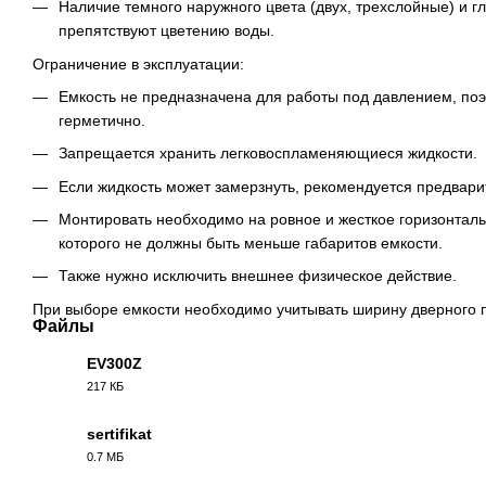
Наличие темного наружного цвета (двух, трехслойные) и г
препятствуют цветению воды.
Ограничение в эксплуатации:
Емкость не предназначена для работы под давлением, по
герметично.
Запрещается хранить легковоспламеняющиеся жидкости.
Если жидкость может замерзнуть, рекомендуется предвари
Монтировать необходимо на ровное и жесткое горизонталь
которого не должны быть меньше габаритов емкости.
Также нужно исключить внешнее физическое действие.
При выборе емкости необходимо учитывать ширину дверного 
Файлы
EV300Z
217 КБ
PDF
sertifikat
0.7 МБ
PDF