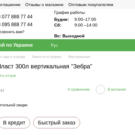
соглашение
Отзывы о магазине
Оптовым покупателям
График работы:
 077 888 77 44
Будни:
9:00–17:00
 095 888 77 44
Сб:
9:00
–14:00
езвонить вам?
Вс: Выходной
ой по Украине
Рус
я сада и огорода
Емкости по форме
Вертикальные
Пласт 300л вертикальная "Зебра"
ить отзыв
рн
К сравнению
В желания
тельной скидки
В кредит
Быстрый заказ