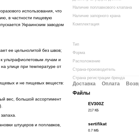
Наличие поплавкового клапана
оразового использования, что
Наличие запорного крана
ию, в частности пищевую
Комплектация
ыпускается Украинским заводом
Тип
ает ее цельнолитой без швов;
Форма
 к ультрафиолетовым лучам и
Расположение
 на улице при температуре от
Страна-производитель
Страна регистрации бренда
ищевых и не пищевых веществ:
Доставка
Оплата
Возв
Файлы
й вес, большой ассортимент
EV300Z
).
217 КБ
PDF
 запаха.
sertifikat
новки штуцеров и поплавков,
0.7 МБ
PDF