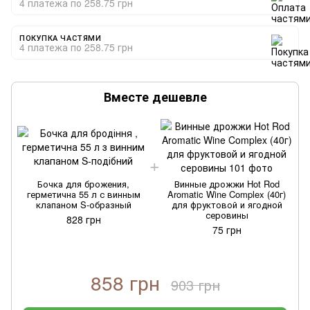
4 платежа по 258.75 грн
ПОКУПКА ЧАСТЯМИ
4 платежа по 258.75 грн
Вместе дешевле
Бочка для брожения,
Винные дрожжи Hot Rod
герметична 55 л с винным
Aromatic Wine Complex (40г)
клапаном S-образный
для фруктовой и ягодной
серовины
828 грн
75 грн
858 грн
903 грн